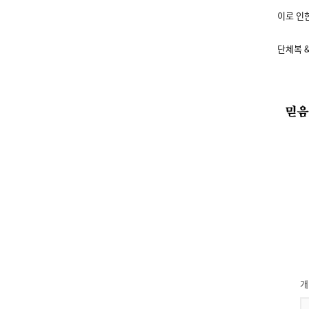
이로 인
단체복 
개