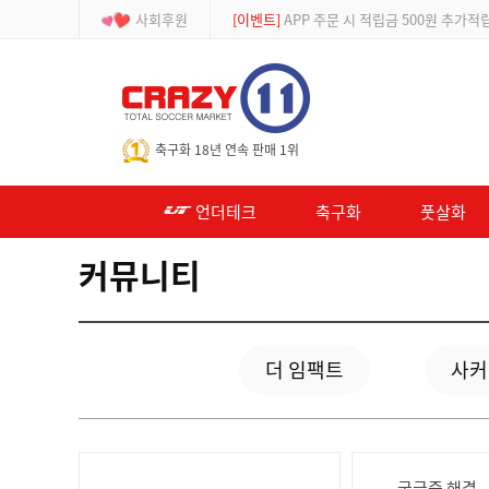
사회후원
[이벤트]
APP 주문 시 적립금 500원 추가적
-->
축구화 18년 연속 판매 1위
언더테크
축구화
풋살화
커뮤니티
더 임팩트
사커
궁금증 해결