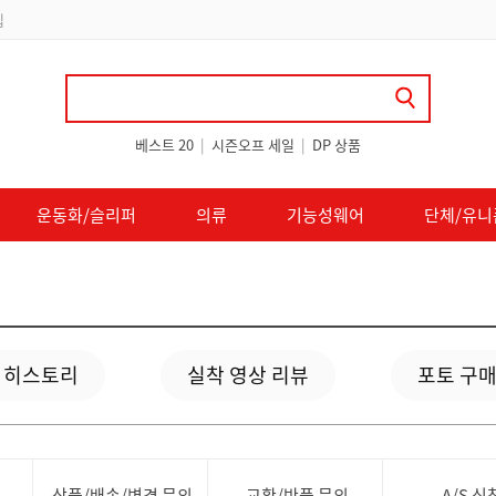
립
베스트 20
|
시즌오프 세일
|
DP 상품
운동화/슬리퍼
의류
기능성웨어
단체/유니
 히스토리
실착 영상 리뷰
포토 구매
상품/배송/변경 문의
교환/반품 문의
A/S 신