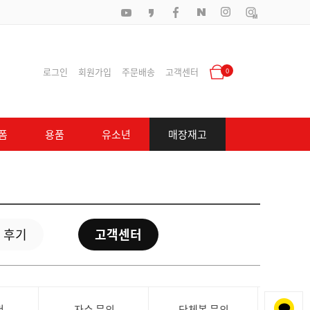
로그인
회원가입
주문배송
고객센터
0
폼
용품
유소년
매장재고
 후기
고객센터
청
자수 문의
단체복 문의