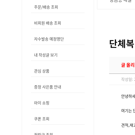
주문/배송 조회
비회원 배송 조회
자수발송 예정명단
단체복
내 작성글 보기
글 올리
관심 상품
작성일: 2
증정 사은품 안내
안녕하세
마이 쇼핑
여기는 
쿠폰 조회
견적,재
적립금 조회