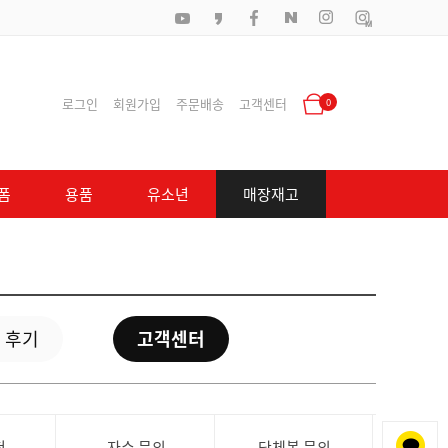
로그인
회원가입
주문배송
고객센터
0
폼
용품
유소년
매장재고
 후기
고객센터
청
자수 문의
단체복 문의