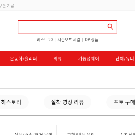
 쿠폰 지급
베스트 20
|
시즌오프 세일
|
DP 상품
운동화/슬리퍼
의류
기능성웨어
단체/유니
 히스토리
실착 영상 리뷰
포토 구매
상품/배송/변경 문의
교환/반품 문의
A/S 신