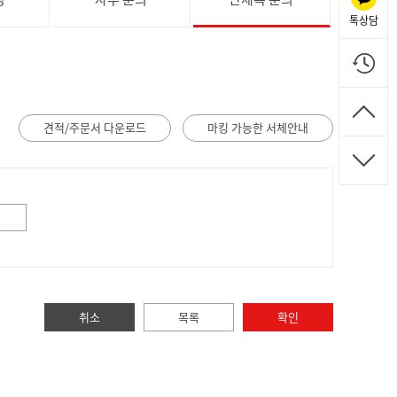
톡상담
견적/주문서 다운로드
마킹 가능한 서체안내
취소
목록
확인