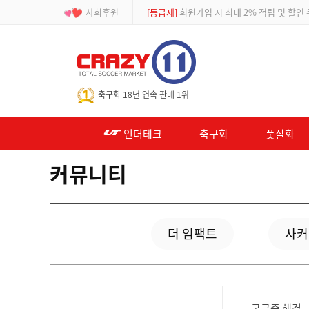
사회후원
[등급제]
회원가입 시 최대 2% 적립 및 할인
-->
축구화 18년 연속 판매 1위
언더테크
축구화
풋살화
커뮤니티
더 임팩트
사커
궁금증 해결