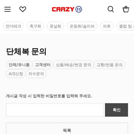
언더테크
축구화
풋살화
운동화/슬리퍼
의류
클럽 팀 
단체복 문의
단체/유니폼
고객센터
상품/배송/변경 문의
교환/반품 문의
A/S신청
자수문의
게시글 작성 시 입력한 비밀번호를 입력해 주세요.
확인
목록