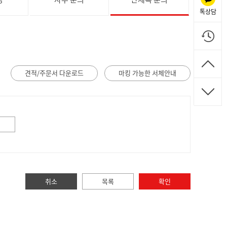
톡상담
견적/주문서 다운로드
마킹 가능한 서체안내
취소
목록
확인