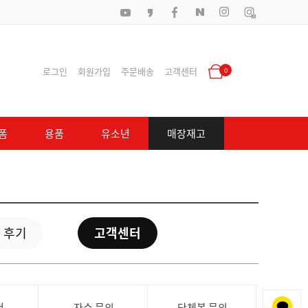
로그인
회원가입
주문배송
고객센터
0
폼
용품
유소년
매장재고
 후기
고객센터
청
자수 문의
단체복 문의