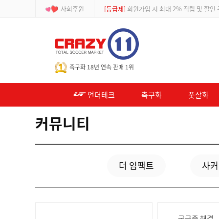
사회후원
[등급제]
회원가입 시 최대 2% 적립 및 할인
-->
축구화 18년 연속 판매 1위
언더테크
축구화
풋살화
커뮤니티
더 임팩트
사커
궁금증 해결