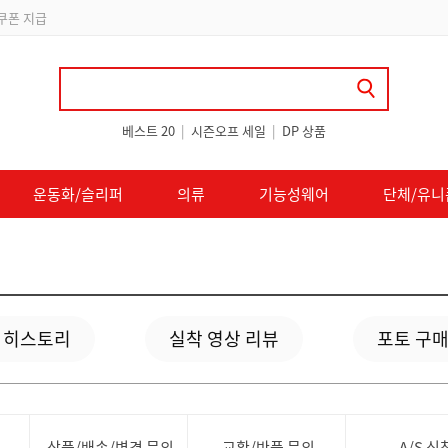
 쿠폰 지급
베스트 20
|
시즌오프 세일
|
DP 상품
운동화/슬리퍼
의류
기능성웨어
단체/유니
 히스토리
실착 영상 리뷰
포토 구매
상품/배송/변경 문의
교환/반품 문의
A/S 신