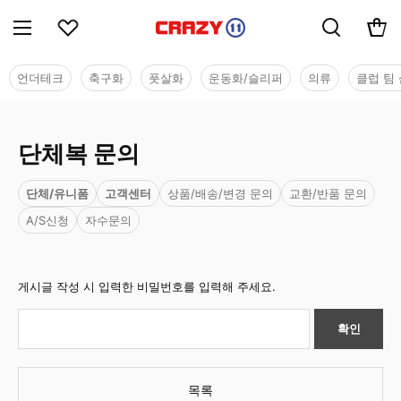
언더테크
축구화
풋살화
운동화/슬리퍼
의류
클럽 팀 
단체복 문의
단체/유니폼
고객센터
상품/배송/변경 문의
교환/반품 문의
A/S신청
자수문의
게시글 작성 시 입력한 비밀번호를 입력해 주세요.
확인
목록