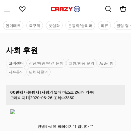
언더테크
축구화
풋살화
운동화/슬리퍼
의류
클럽 팀 
사회 후원
고객센터
상품/배송/변경 문의
교환/반품 문의
A/S신청
자수문의
단체복문의
60번째 나눔행사 [사랑의 열매 마스크 2만개 기부]
크레이지11
|
2020-06-26
|
조회수
3860
안녕하세요 크레이지11 입니다 ^^