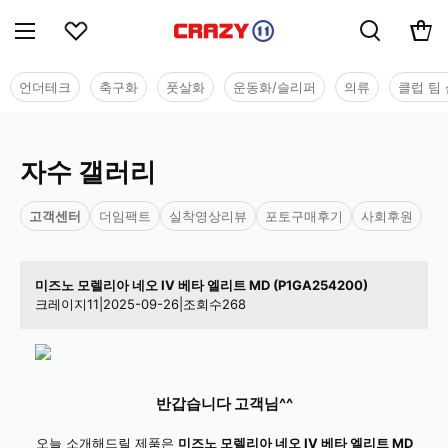
언더테크
축구화
풋살화
운동화/슬리퍼
의류
클럽 팀 
자수 갤러리
고객센터
더임팩트
실착영상리뷰
포토구매후기
사회후원
미즈노 모렐리아 네오 IV 베타 엘리트 MD (P1GA254200)
크레이지11
|
2025-09-26
|
조회수
268
반갑습니다 고객님^^
오늘 소개해드릴 제품은
미즈노 모렐리아 네오 IV 베타 엘리트 MD