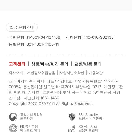
입금 은행안내
국민은행
114001-04-134108
신한은행
140-010-982138
농협은행
301-1661-1460-11
고객센터
|
상품/배송/변경 문의
|
교환/반품 문의
|
|
|
회사소개
개인정보취급방침
사업자번호확인
이용약관
크레이지11 주식회사 대표자: 김태효 사업자등록번호: 452-86-
00054 통신판매업 신고번호: 제2015-부산수영-0312 개인정보관
리 책임자: 김태효 [교환/반품] 부산 남구 우암로 191 부산남 직영
집배점 대표전화 1661-1460
Copyright 2025 CRAZY11 All Rights Reserved.
공정거래위원회
SSL Security
표준약관
보안서버 작동중
KB 국민은행
KG 이니시스
에스크로 이체
신용카드결제