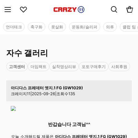
언더테크
축구화
풋살화
운동화/슬리퍼
의류
클럽 팀 
자수 갤러리
고객센터
더임팩트
실착영상리뷰
포토구매후기
사회후원
아디다스 프레데터 엣지.1 FG (GW1029)
크레이지11
|
2025-09-26
|
조회수
135
반갑습니다 고객님^^
오늘 소개해드릴 제품은
아디다스 프레데터 엣지.1 FG (GW1029)