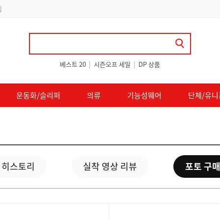
립
베스트 20
|
시즌오프 세일
|
DP 상품
운동화/슬리퍼
의류
기능성웨어
단체/유니
 히스토리
실착 영상 리뷰
포토 구매