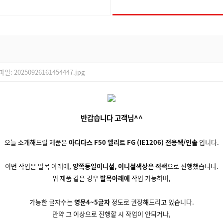
부파일:
20250926161454447.jpg
반갑습니다 고객님^^
오늘 소개해드릴 제품은
아디다스 F50 엘리트 FG (IE1206) 전용쌕/인솔
입니다.
이번 작업은 발목 아래에,
양쪽동일이니셜, 이니셜색상은 적색
으로 진행했습니다.
위 제품 같은 경우
발목아래에
작업 가능하며,
가능한 글자수는
영문4~5글자
정도로 권장해드리고 있습니다.
만약 그 이상으로 진행할 시 작업이 안되거나,