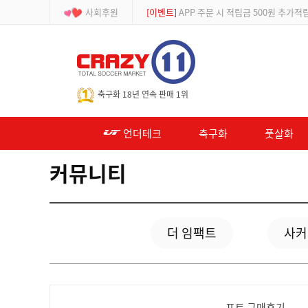
사회후원
[이벤트]
APP 주문 시 적립금 500원 추가적
-->
축구화 18년 연속 판매 1위
언더테크
축구화
풋살화
커뮤니티
더 임팩트
사커
포토 구매후기