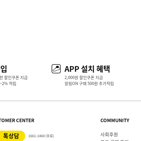
가입
APP 설치 혜택
한 할인쿠폰 지급
2,000원 할인쿠폰 지급
1~2% 적립
알림ON 구매 500원 추가적립
TOMER CENTER
COMMUNITY
사회후원
톡상담
1661-1460 (유료)