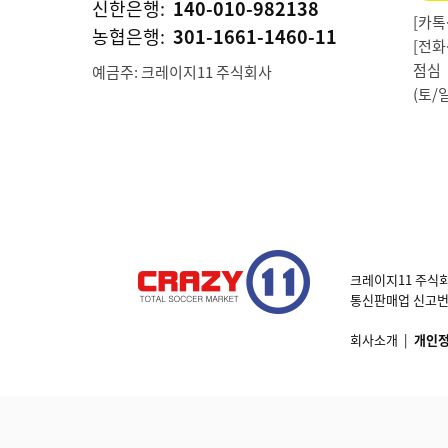
신한은행:
140-010-982138
[카톡상
농협은행:
301-1661-1460-11
[전화상
점심 1
예금주: 크레이지11 주식회사
(토/
크레이지11 주식회
통신판매업 신고번호 제
회사소개
|
개인