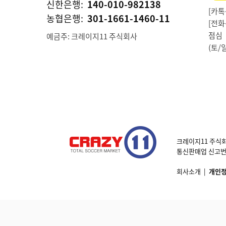
신한은행:
140-010-982138
[카톡상
농협은행:
301-1661-1460-11
[전화상
점심 1
예금주: 크레이지11 주식회사
(토/
크레이지11 주식회
통신판매업 신고번호 제
회사소개
|
개인