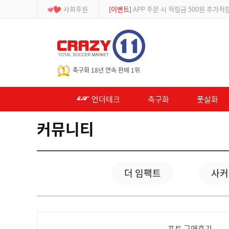
사회후원
[등급제]
회원가입 시 최대 2% 적립 및 할인
-->
축구화 18년 연속 판매 1위
언더테크
축구화
풋살화
커뮤니티
더 임팩트
사커
포토 구매후기