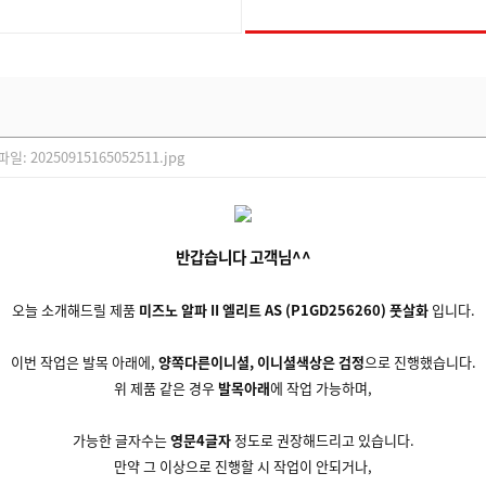
부파일:
20250915165052511.jpg
반갑습니다 고객님^^
오늘 소개해드릴 제품
미즈노 알파 II 엘리트 AS (P1GD256260) 풋살화
입니다.
이번 작업은 발목 아래에,
양쪽다른이니셜, 이니셜색상은 검정
으로 진행했습니다.
위 제품 같은 경우
발목아래
에 작업 가능하며,
가능한 글자수는
영문4글자
정도로 권장해드리고 있습니다.
만약 그 이상으로 진행할 시 작업이 안되거나,