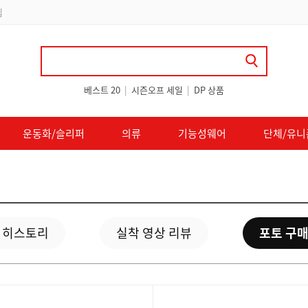
 쿠폰 지급
베스트 20
|
시즌오프 세일
|
DP 상품
운동화/슬리퍼
의류
기능성웨어
단체/유니
 히스토리
실착 영상 리뷰
포토 구매