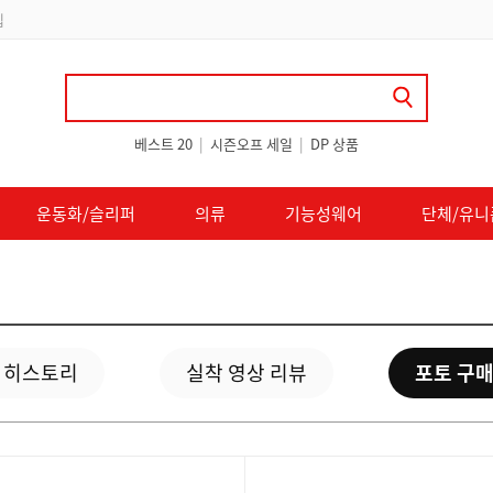
 쿠폰 지급
베스트 20
|
시즌오프 세일
|
DP 상품
운동화/슬리퍼
의류
기능성웨어
단체/유니
 히스토리
실착 영상 리뷰
포토 구매