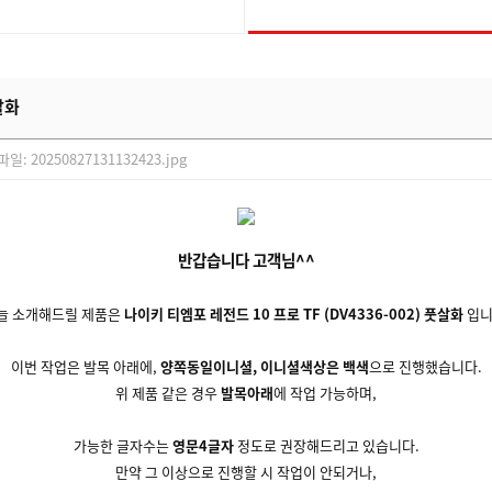
살화
부파일:
20250827131132423.jpg
반갑습니다 고객님^^
늘 소개해드릴 제품은
나이키 티엠포 레전드 10 프로 TF (DV4336-002) 풋살화
입니
이번 작업은 발목 아래에,
양쪽동일이니셜, 이니셜색상은 백색
으로 진행했습니다.
위 제품 같은 경우
발목아래
에 작업 가능하며,
가능한 글자수는
영문4글자
정도로 권장해드리고 있습니다.
만약 그 이상으로 진행할 시 작업이 안되거나,