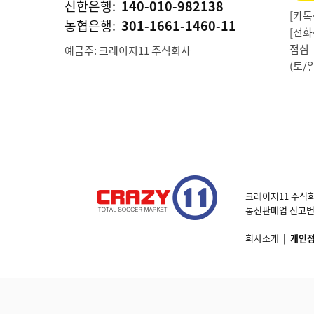
신한은행:
140-010-982138
[카톡상
농협은행:
301-1661-1460-11
[전화상
점심 1
예금주: 크레이지11 주식회사
(토/
크레이지11 주식회
통신판매업 신고번호 제
회사소개
|
개인