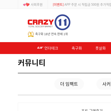
사회후원
[등급제]
회원가입 시 최대 2% 적립 및 할인
-->
축구화 18년 연속 판매 1위
언더테크
축구화
풋살화
커뮤니티
더 임팩트
사커
포토 구매후기