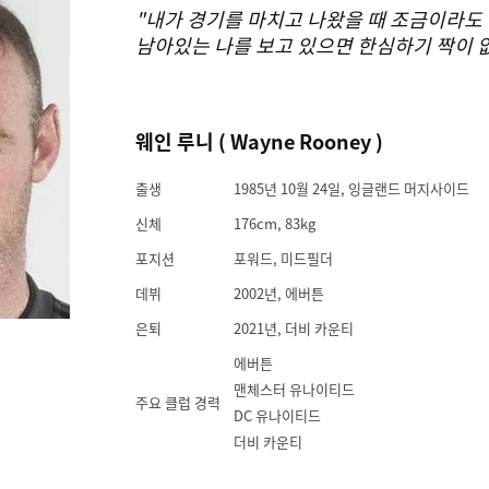
" 내가 경기를 마치고 나왔을 때 조금이라도 
남아있는 나를 보고 있으면 한심하기 짝이 없
웨인 루니 ( Wayne Rooney )
출생
1985년 10월 24일, 잉글랜드 머지사이드
신체
176cm, 83kg
포지션
포워드, 미드필더
데뷔
2002년, 에버튼
은퇴
2021년, 더비 카운티
에버튼
맨체스터 유나이티드
주요 클럽 경력
DC 유나이티드
더비 카운티