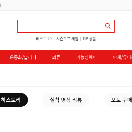
립
베스트 20
|
시즌오프 세일
|
DP 상품
운동화/슬리퍼
의류
기능성웨어
단체/유니
 히스토리
실착 영상 리뷰
포토 구매