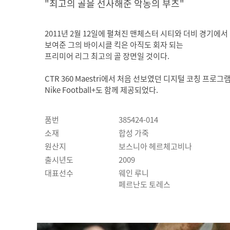
"최고의 골을 선사해준 악동의 부츠"
2011년 2월 12일에 펼쳐진 맨체스터 시티와 더비 경기에서
보여준 그의 바이시클 킥은 아직도 회자 되는
프리미어 리그 최고의 골 장면일 것이다.
CTR 360 Maestri에서 처음 선보였던 디지털 코칭 프로그
Nike Football+도 함께 제공되었다.
품번
385424-014
소재
합성 가죽
원산지
보스니아 헤르체고비나
출시년도
2009
대표선수
웨인 루니
페르난도 토레스