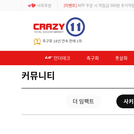
사회후원
[이벤트]
APP 주문 시 적립금 500원 추가적
-->
축구화 18년 연속 판매 1위
언더테크
축구화
풋살화
커뮤니티
더 임팩트
사커