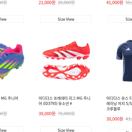
00원
21,000원
29,000원
41,000원
59
View
Size View
Siz
 MG 주니어
아디다스 프레데터 리그 MG 주니
아디다스 유스 티
어 (ID3795) 유소년 #
레이닝 저지 S/S 
크루블루
00원
39,000원
79,000원
30,000원
43
View
Size View