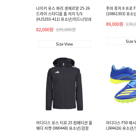
나이키 유스 파리 생제르망 25-26
푸마 퓨처 8 프로 
드라이 스타디움 홈 저지 S/S
(10861303) 유소년
(HJ5293-411) 유소년/미드나잇네
89,000원
139,
이비
82,000원
109,000원
Size 
Size View
아디다스 유스 티로 25 컴페티션 올
아디다스 F50 메시
웨더 자켓 (IW0448) 유소년/검정
(JR4426) 유소년