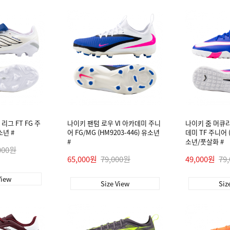
그 FT FG 주
나이키 팬텀 로우 VI 아카데미 주니
나이키 줌 머큐리
소년 #
어 FG/MG (HM9203-446) 유소년
데미 TF 주니어 (
#
소년/풋살화 #
000원
65,000원
79,000원
49,000원
79
View
Size View
Siz