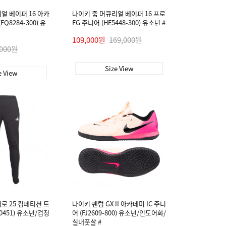
얼 베이퍼 16 아카
나이키 줌 머큐리얼 베이퍼 16 프로
FQ8284-300) 유
FG 주니어 (HF5448-300) 유소년 #
109,000원
169,000원
,000원
Size View
e View
로 25 컴페티션 트
나이키 팬텀 GX II 아카데미 IC 주니
0451) 유소년/검정
어 (FJ2609-800) 유소년/인도어화/
실내풋살 #