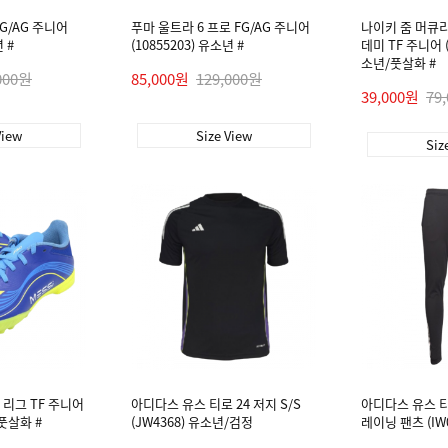
FG/AG 주니어
푸마 울트라 6 프로 FG/AG 주니어
나이키 줌 머큐리
 #
(10855203) 유소년 #
데미 TF 주니어 (
소년/풋살화 #
000원
85,000원
129,000원
39,000원
79
View
Size View
Siz
 리그 TF 주니어
아디다스 유스 티로 24 저지 S/S
아디다스 유스 티
/풋살화 #
(JW4368) 유소년/검정
레이닝 팬츠 (IW