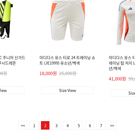
C 주니어 신가드
아디다스 유스 티로 24 트레이닝 쇼
아디다스 유스 티
년/루시드레몬
트 (JE1999) 유소년/백색
레이닝 탑 저지 L/
년/백색
00원
18,000원
25,000원
41,000원
59
View
Size View
Siz
<<
1
2
3
4
5
6
7
>>