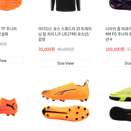
 TF 주니어
아디다스 유스 스쿼드라 25 트레이
나이키 줌 머큐리
/풋살화
닝 탑 저지 L/S (JE2749) 유소년/
KM FG 주니어 (
검정
년 #
00원
35,000원
49,000원
109,000원
1
View
Size View
Siz