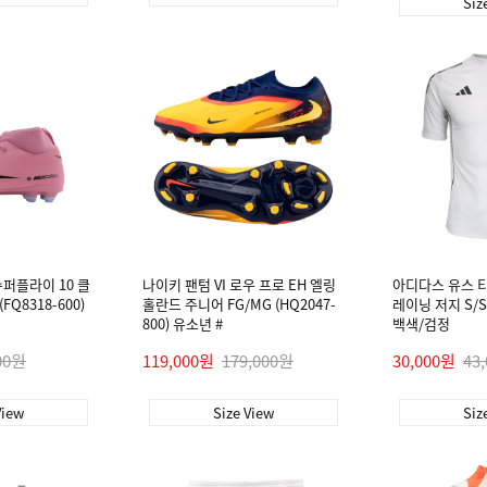
Siz
퍼플라이 10 클
나이키 팬텀 VI 로우 프로 EH 엘링
아디다스 유스 티
FQ8318-600)
홀란드 주니어 FG/MG (HQ2047-
레이닝 저지 S/S 
800) 유소년 #
백색/검정
00원
119,000원
179,000원
30,000원
43
View
Size View
Siz