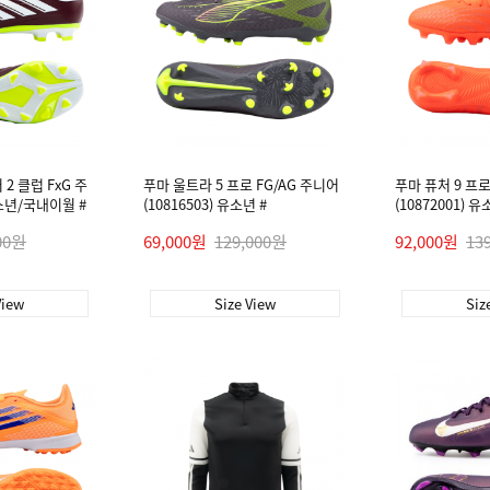
2 클럽 FxG 주
푸마 울트라 5 프로 FG/AG 주니어
푸마 퓨처 9 프로
유소년/국내이월 #
(10816503) 유소년 #
(10872001) 유
00원
69,000원
129,000원
92,000원
13
View
Size View
Siz