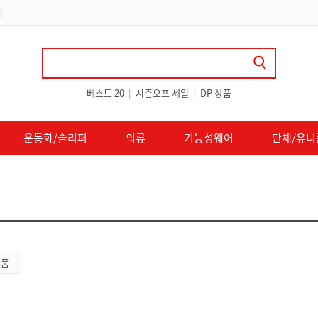
 쿠폰 지급
베스트 20
|
시즌오프 세일
|
DP 상품
운동화/슬리퍼
의류
기능성웨어
단체/유니
용품