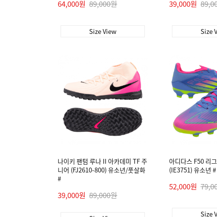
64,000원
89,000원
39,000원
89,0
Size View
Size 
나이키 팬텀 루나 II 아카데미 TF 주
아디다스 F50 리그
니어 (FJ2610-800) 유소년/풋살화
(IE3751) 유소년 #
#
52,000원
79,0
39,000원
89,000원
Size 