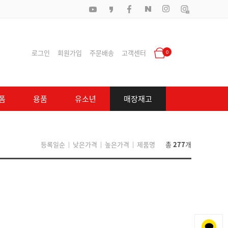
로그인
회원가입
주문배송
고객센터
0
폼
용품
유소년
매장재고
등록일순
낮은가격
높은가격
제품명
총
277
개
|
|
|