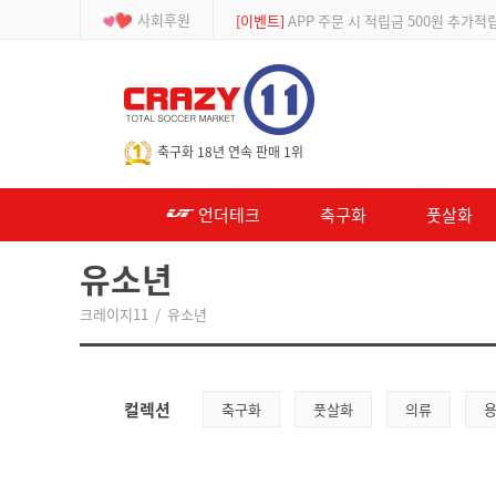
사회후원
[등급제]
회원가입 시 최대 2% 적립 및 할인
-->
축구화 18년 연속 판매 1위
언더테크
축구화
풋살화
유소년
크레이지11
/
유소년
컬렉션
축구화
풋살화
의류