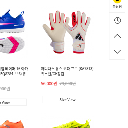
톡상담
얼 베이퍼 16 아카
아디다스 유스 코파 프로 (KA7813)
FQ8284-446) 유
유소년/GK장갑
56,000원
79,000원
,000원
Size View
e View