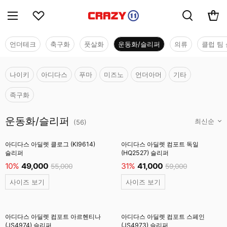
언더테크
축구화
풋살화
운동화/슬리퍼
의류
클럽 팀 
나이키
아디다스
푸마
미즈노
언더아머
기타
족구화
운동화/슬리퍼
운동화/슬리퍼
(
56
)
아디다스 아딜렛 클로그 (KI9614)
아디다스 아딜렛 컴포트 독일
슬리퍼
(HQ2527) 슬리퍼
10%
49,000
31%
41,000
55,000
59,000
사이즈 보기
사이즈 보기
아디다스 아딜렛 컴포트 아르헨티나
아디다스 아딜렛 컴포트 스페인
(JS4974) 슬리퍼
(JS4973) 슬리퍼