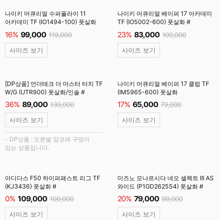
나이키 머큐리얼 수퍼플라이 11
나이키 머큐리얼 베이퍼 17 아카데미
아카데미 TF (IO1494-100) 풋살화
TF (IO5002-600) 풋살화 #
16%
99,000
23%
83,000
119,000
109,000
사이즈 보기
사이즈 보기
[DP상품] 언더테크 더 마스터 터치 TF
나이키 머큐리얼 베이퍼 17 클럽 TF
W/G (UTR900) 풋살화/인솔 #
(IM5965-600) 풋살화
36%
89,000
17%
65,000
139,000
79,000
사이즈 보기
사이즈 보기
- DP상품 : 오른발 앞코에 구멍이
있는 상품입니다.
아디다스 F50 하이퍼패스트 리그 TF
미즈노 모나르시다 네오 셀렉트 III AS
(KJ3436) 풋살화 #
와이드 (P1GD262554) 풋살화 #
0%
109,000
20%
79,000
109,000
99,000
사이즈 보기
사이즈 보기