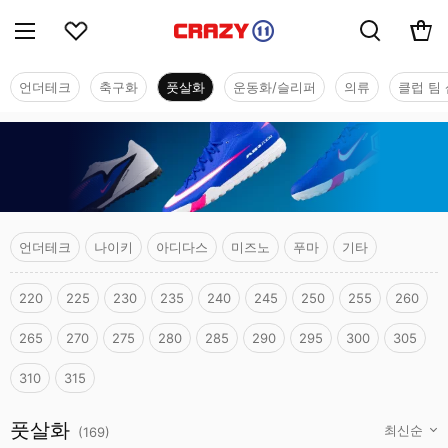
언더테크
축구화
풋살화
운동화/슬리퍼
의류
클럽 팀 
언더테크
나이키
아디다스
미즈노
푸마
기타
220
225
230
235
240
245
250
255
260
265
270
275
280
285
290
295
300
305
310
315
풋살화
풋살화
(
169
)