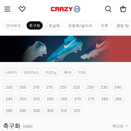
언더테크
축구화
풋살화
운동화/슬리퍼
의류
클럽 팀 
나이키
아디다스
미즈노
푸마
기타
200
205
210
215
220
225
230
235
240
245
250
255
260
265
270
275
280
285
290
295
300
305
310
315
축구화
축구화
(
445
)