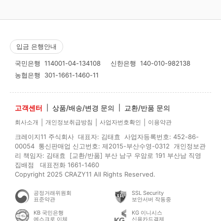
입금 은행안내
국민은행
114001-04-134108
신한은행
140-010-982138
농협은행
301-1661-1460-11
고객센터
|
상품/배송/변경 문의
|
교환/반품 문의
|
|
|
회사소개
개인정보취급방침
사업자번호확인
이용약관
크레이지11 주식회사 대표자: 김태효 사업자등록번호: 452-86-
00054 통신판매업 신고번호: 제2015-부산수영-0312 개인정보관
리 책임자: 김태효 [교환/반품] 부산 남구 우암로 191 부산남 직영
집배점 대표전화 1661-1460
Copyright 2025 CRAZY11 All Rights Reserved.
공정거래위원회
SSL Security
표준약관
보안서버 작동중
KB 국민은행
KG 이니시스
에스크로 이체
신용카드결제