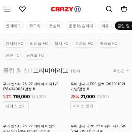
언더테크
축구화
풋살화
운동화/슬리퍼
의류
클럽 팀 
맨시티 FC
리버풀 FC
첼시 FC
토트넘 FC
아스날 FC
맨유 FC
뉴캐슬 FC
클럽 팀 샵
클럽 팀 샵
프리미어리그
|
(
154
)
푸마 맨시티 26-27 어웨이 저지 L/S
푸마 맨시티 ESS 짐쌕 (09291102)
(78434003) 검정 #
가방/검정 #
20%
119,000
28%
21,000
149,000
29,000
사이즈 보기
사이즈 보기
푸마 맨시티 26-27 어웨이 어센틱
푸마 맨시티 26-27 어웨이 저지 S/S
저지 S/S (78433603) 검정 #
(78433903) 검정 #