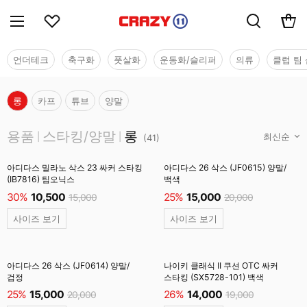
언더테크
축구화
풋살화
운동화/슬리퍼
의류
클럽 팀 
롱
카프
튜브
양말
용품
용품
스타킹/양말
롱
|
|
(
41
)
아디다스 밀라노 삭스 23 싸커 스타킹
아디다스 26 삭스 (JF0615) 양말/
(IB7816) 팀오닉스
백색
30%
10,500
25%
15,000
15,000
20,000
사이즈 보기
사이즈 보기
아디다스 26 삭스 (JF0614) 양말/
나이키 클래식 II 쿠션 OTC 싸커
검정
스타킹 (SX5728-101) 백색
25%
15,000
26%
14,000
20,000
19,000