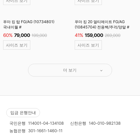
사이즈 보기
사이즈 보기
푸마 킹 탑 FG/AG (10734801)
푸마 킹 20 얼티메이트 FG/AG
국내이월 #
(10845704) 전용쌕/주걱/양말 #
60%
79,000
41%
159,000
199,000
269,000
사이즈 보기
사이즈 보기
더 보기
입금 은행안내
국민은행
114001-04-134108
신한은행
140-010-982138
농협은행
301-1661-1460-11