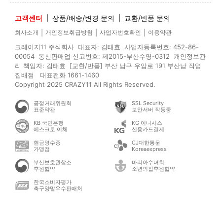
고객센터
|
상품/배송/변경 문의
|
교환/반품 문의
|
|
|
회사소개
개인정보취급방침
사업자번호확인
이용약관
크레이지11 주식회사 대표자: 김태효 사업자등록번호: 452-86-
00054 통신판매업 신고번호: 제2015-부산수영-0312 개인정보관
리 책임자: 김태효 [교환/반품] 부산 남구 우암로 191 부산남 직영
집배점 대표전화 1661-1460
Copyright 2025 CRAZY11 All Rights Reserved.
공정거래위원회
SSL Security
표준약관
보안서버 작동중
KB 국민은행
KG 이니시스
에스크로 이체
신용카드결제
현금영수증
CJ대한통운
가맹점
Koreaexpress
부산보호관찰소
마리아수녀회
후원협약
소년의집후원협약
한국소비자평가
축구양말우수판매처