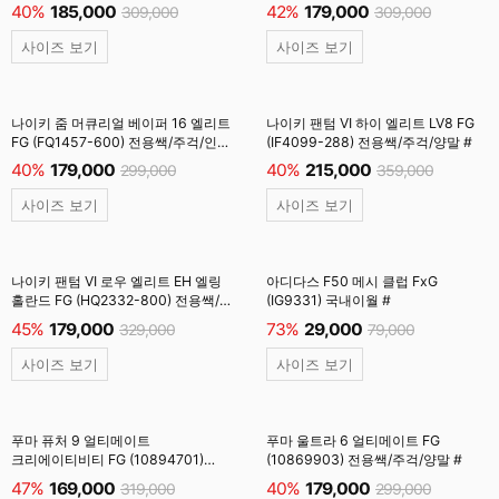
801) 전용쌕/주걱/인솔 #
#
40%
185,000
42%
179,000
309,000
309,000
사이즈 보기
사이즈 보기
나이키 줌 머큐리얼 베이퍼 16 엘리트
나이키 팬텀 VI 하이 엘리트 LV8 FG
FG (FQ1457-600) 전용쌕/주걱/인솔
(IF4099-288) 전용쌕/주걱/양말 #
#
40%
179,000
40%
215,000
299,000
359,000
사이즈 보기
사이즈 보기
나이키 팬텀 VI 로우 엘리트 EH 엘링
아디다스 F50 메시 클럽 FxG
홀란드 FG (HQ2332-800) 전용쌕/
(IG9331) 국내이월 #
주걱/양말 #
45%
179,000
73%
29,000
329,000
79,000
사이즈 보기
사이즈 보기
푸마 퓨처 9 얼티메이트
푸마 울트라 6 얼티메이트 FG
크리에이티비티 FG (10894701)
(10869903) 전용쌕/주걱/양말 #
전용쌕/주걱/양말 #
47%
169,000
40%
179,000
319,000
299,000