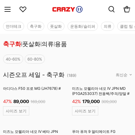
언더테크
축구화
풋살화
운동화/슬리퍼
의류
클럽 팀 
축구화
풋살화
의류
용품
|
|
|
40-60%
60-80%
시즌오프 세일 - 축구화
시즌오프 세일 - 축구화
(
189
)
아디다스 F50 프로 MG (JH7678) #
미즈노 모렐리아 네오 IV JPN MD
(P1GA253037) 전용쌕/주걱/양말 #
47%
89,000
42%
179,000
169,000
309,000
사이즈 보기
사이즈 보기
미즈노 모렐리아 네오 IV 베타 JPN
푸마 퓨처 9 얼티메이트 FG