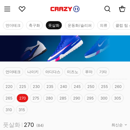
언더테크
축구화
풋살화
운동화/슬리퍼
의류
클럽 팀 
언더테크
나이키
아디다스
미즈노
푸마
기타
220
225
230
235
240
245
250
255
260
265
270
275
280
285
290
295
300
305
310
315
풋살화
풋살화
270
|
(
84
)