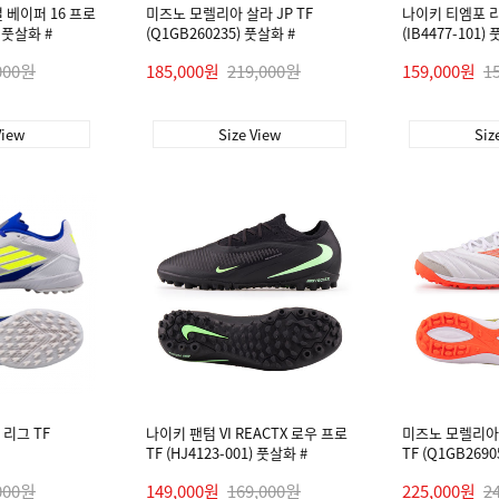
 베이퍼 16 프로
미즈노 모렐리아 살라 JP TF
나이키 티엠포 리
) 풋살화 #
(Q1GB260235) 풋살화 #
(IB4477-101)
000원
185,000원
219,000원
159,000원
1
View
Size View
Siz
 리그 TF
나이키 팬텀 VI REACTX 로우 프로
미즈노 모렐리아 
TF (HJ4123-001) 풋살화 #
TF (Q1GB2690
000원
149,000원
169,000원
225,000원
2