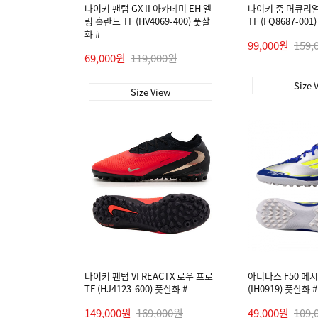
나이키 팬텀 GX II 아카데미 EH 엘
나이키 줌 머큐리얼
링 홀란드 TF (HV4069-400) 풋살
TF (FQ8687-001
화 #
99,000원
159,
69,000원
119,000원
Size 
Size View
나이키 팬텀 VI REACTX 로우 프로
아디다스 F50 메시
TF (HJ4123-600) 풋살화 #
(IH0919) 풋살화 #
149,000원
169,000원
49,000원
109,