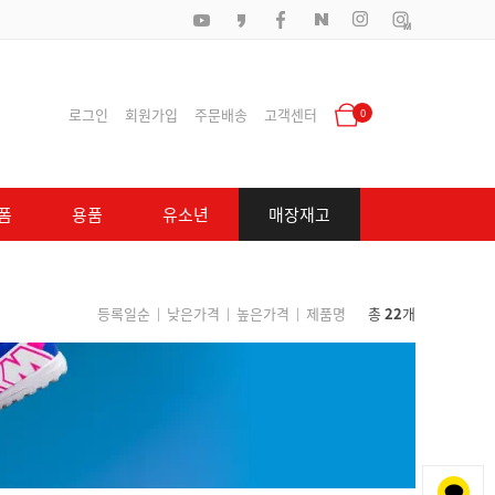
로그인
회원가입
주문배송
고객센터
0
폼
용품
유소년
매장재고
등록일순
낮은가격
높은가격
제품명
총
22
개
|
|
|