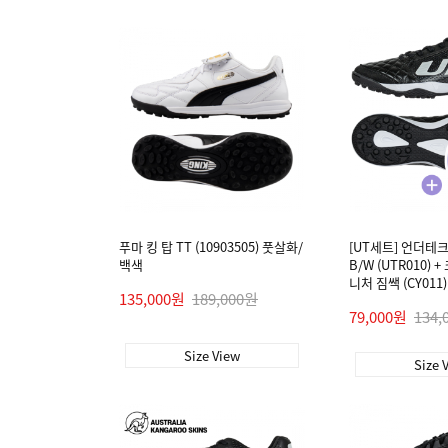
푸마 킹 탑 TT (10903505) 풋살화/
[UT세트] 언더테크
백색
B/W (UTR010)
니처 짐쌕 (CY011)
135,000원
189,000원
79,000원
134,
Size View
Size 