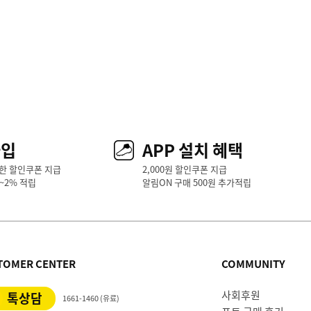
가입
APP 설치 혜택
한 할인쿠폰 지급
2,000원 할인쿠폰 지급
1~2% 적립
알림ON 구매 500원 추가적립
TOMER CENTER
COMMUNITY
사회후원
톡상담
1661-1460 (유료)