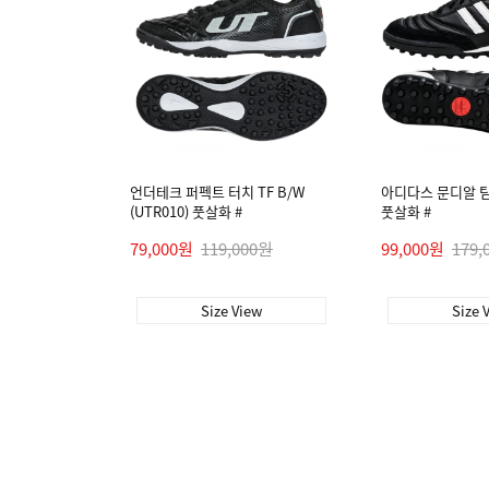
언더테크 퍼펙트 터치 TF B/W
아디다스 문디알 팀 T
(UTR010) 풋살화 #
풋살화 #
79,000원
119,000원
99,000원
179,
Size View
Size 