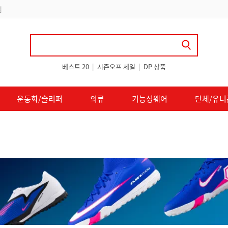
립
베스트 20
|
시즌오프 세일
|
DP 상품
운동화/슬리퍼
의류
기능성웨어
단체/유니