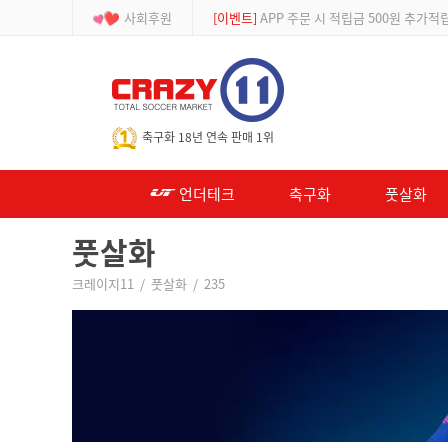
사회후원
[이벤트]
APP 주문 시 적립금 500원 추가적
-->
축구화 18년 연속 판매 1위
언더테크
축구화
풋살화
풋살화
크레이지11
/
풋살화
/
235