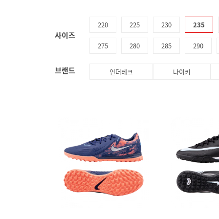
220
225
230
235
사이즈
275
280
285
290
브랜드
언더테크
나이키