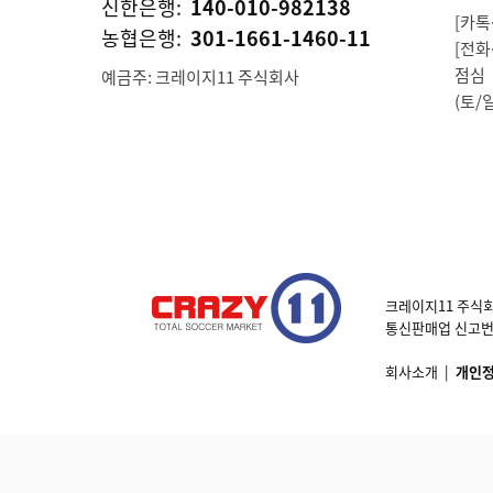
신한은행:
140-010-982138
[카톡상
농협은행:
301-1661-1460-11
[전화상
점심 1
예금주: 크레이지11 주식회사
(토/
크레이지11 주식회
통신판매업 신고번호 제
회사소개
|
개인