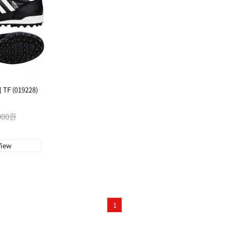
F (019228)
000원
View
1