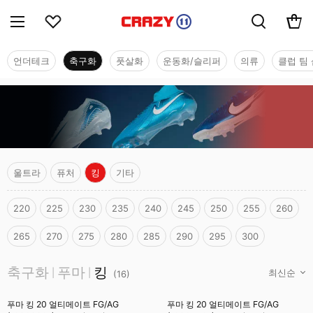
언더테크
축구화
풋살화
운동화/슬리퍼
의류
클럽 팀 
울트라
퓨처
킹
기타
220
225
230
235
240
245
250
255
260
265
270
275
280
285
290
295
300
축구화
축구화
푸마
킹
|
|
(
16
)
푸마 킹 20 얼티메이트 FG/AG
푸마 킹 20 얼티메이트 FG/AG