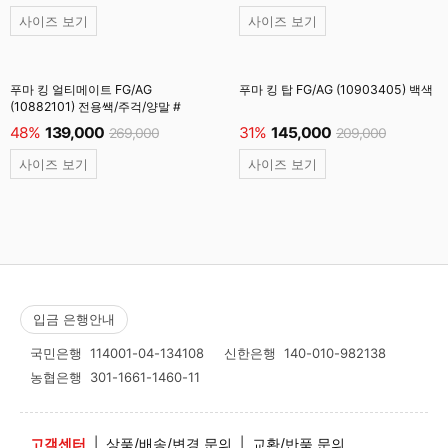
사이즈 보기
사이즈 보기
푸마 킹 얼티메이트 FG/AG
푸마 킹 탑 FG/AG (10903405) 백색
(10882101) 전용쌕/주걱/양말 #
48%
139,000
31%
145,000
269,000
209,000
사이즈 보기
사이즈 보기
입금 은행안내
국민은행
114001-04-134108
신한은행
140-010-982138
농협은행
301-1661-1460-11
고객센터
|
상품/배송/변경 문의
|
교환/반품 문의