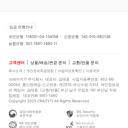
입금 은행안내
국민은행
114001-04-134108
신한은행
140-010-982138
농협은행
301-1661-1460-11
고객센터
|
상품/배송/변경 문의
|
교환/반품 문의
|
|
|
회사소개
개인정보취급방침
사업자번호확인
이용약관
크레이지11 주식회사 대표자: 김태효 사업자등록번호: 452-86-
00054 통신판매업 신고번호: 제2015-부산수영-0312 개인정보관
리 책임자: 김태효 [교환/반품] 부산 남구 우암로 191 부산남 직영
집배점 대표전화 1661-1460
Copyright 2025 CRAZY11 All Rights Reserved.
공정거래위원회
SSL Security
표준약관
보안서버 작동중
KB 국민은행
KG 이니시스
에스크로 이체
신용카드결제