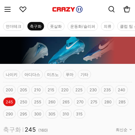
언더테크
축구화
풋살화
운동화/슬리퍼
의류
클럽 팀 
나이키
아디다스
미즈노
푸마
기타
200
205
210
215
220
225
230
235
240
245
250
255
260
265
270
275
280
285
290
295
300
305
310
315
축구화
축구화
245
|
(
160
)