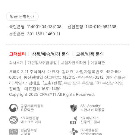
입금 은행안내
국민은행
114001-04-134108
신한은행
140-010-982138
농협은행
301-1661-1460-11
고객센터
|
상품/배송/변경 문의
|
교환/반품 문의
|
|
|
회사소개
개인정보취급방침
사업자번호확인
이용약관
크레이지11 주식회사 대표자: 김태효 사업자등록번호: 452-86-
00054 통신판매업 신고번호: 제2015-부산수영-0312 개인정보관
리 책임자: 김태효 [교환/반품] 부산 남구 우암로 191 부산남 직영
집배점 대표전화 1661-1460
Copyright 2025 CRAZY11 All Rights Reserved.
공정거래위원회
SSL Security
표준약관
보안서버 작동중
KB 국민은행
KG 이니시스
에스크로 이체
신용카드결제
현금영수증
CJ대한통운
가맹점
Koreaexpress