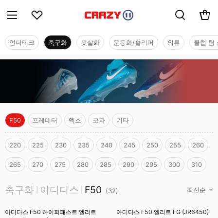
언더테크
축구화
풋살화
운동화/슬리퍼
의류
클럽 팀 
F50
프레데터
엑스
코파
기타
220
225
230
235
240
245
250
255
260
265
270
275
280
285
290
295
300
310
축구화
축구화
아디다스
F50
|
|
(
32
)
아디다스 F50 하이퍼패스트 엘리트
아디다스 F50 엘리트 FG (JR6450)