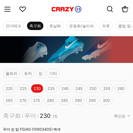
언더테크
축구화
풋살화
운동화/슬리퍼
의류
클럽 팀 
울트라
퓨처
킹
기타
220
225
230
235
240
245
250
255
260
265
270
275
280
285
290
295
300
축구화
축구화
푸마
230
|
|
(
1
)
푸마 킹 탑 FG/AG (10903405) 백색