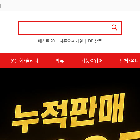
 쿠폰 지급
베스트 20
|
시즌오프 세일
|
DP 상품
운동화/슬리퍼
의류
기능성웨어
단체/유니