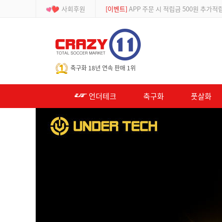
사회후원
[등급제]
회원가입 시 최대 2% 적립 및 할인
-->
축구화 18년 연속 판매 1위
언더테크
축구화
풋살화