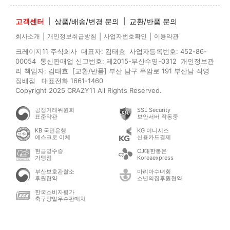
고객센터
|
상품/배송/변경 문의
|
교환/반품 문의
|
|
|
회사소개
개인정보취급방침
사업자번호확인
이용약관
크레이지11 주식회사 대표자: 김태효 사업자등록번호: 452-86-
00054 통신판매업 신고번호: 제2015-부산수영-0312 개인정보관
리 책임자: 김태효 [교환/반품] 부산 남구 우암로 191 부산남 직영
집배점 대표전화 1661-1460
Copyright 2025 CRAZY11 All Rights Reserved.
공정거래위원회
SSL Security
표준약관
보안서버 작동중
KB 국민은행
KG 이니시스
에스크로 이체
신용카드결제
현금영수증
CJ대한통운
가맹점
Koreaexpress
부산보호관찰소
마리아수녀회
후원협약
소년의집후원협약
한국소비자평가
축구양말우수판매처