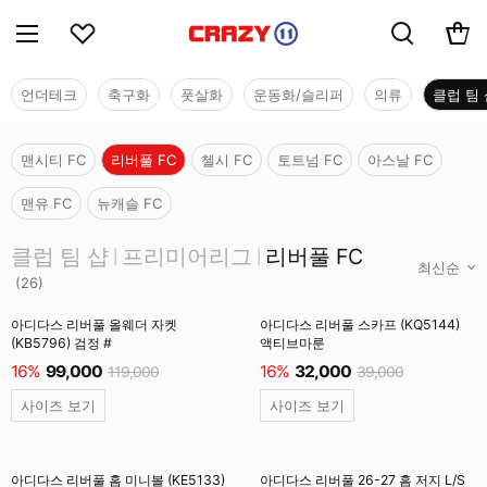
언더테크
축구화
풋살화
운동화/슬리퍼
의류
클럽 팀 
맨시티 FC
리버풀 FC
첼시 FC
토트넘 FC
아스날 FC
맨유 FC
뉴캐슬 FC
클럽 팀 샵
클럽 팀 샵
프리미어리그
리버풀 FC
|
|
(
26
)
아디다스 리버풀 올웨더 자켓
아디다스 리버풀 스카프 (KQ5144)
(KB5796) 검정 #
액티브마룬
16%
99,000
16%
32,000
119,000
39,000
사이즈 보기
사이즈 보기
아디다스 리버풀 홈 미니볼 (KE5133)
아디다스 리버풀 26-27 홈 저지 L/S