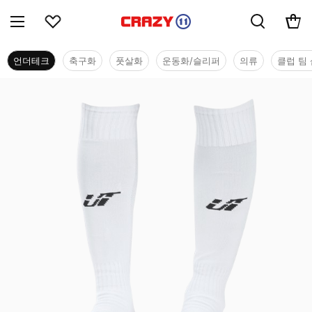
언더테크
축구화
풋살화
운동화/슬리퍼
의류
클럽 팀 
언더테크