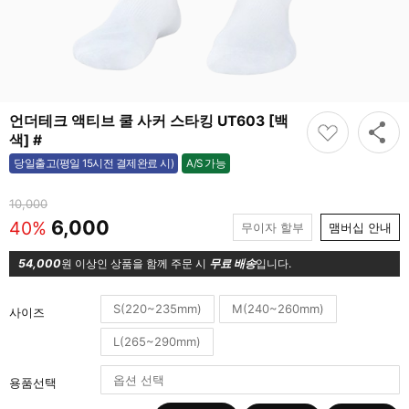
언더테크 액티브 쿨 사커 스타킹 UT603 [백
색] #
A/S 가능
당일출고(평일 15시전 결제완료 시)
가능
10,000
6,000
40%
무이자 할부
맴버십 안내
54,000
원 이상인 상품을 함께 주문 시
무료 배송
입니다.
S(220~235mm)
M(240~260mm)
사이즈
L(265~290mm)
용품선택