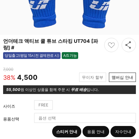
언더테크 액티브 쿨 튜브 스타킹 UT704 [파
랑] #
A/S 가능
당일출고(평일 15시전 결제완료 시)
가능
7,000
4,500
38%
무이자 할부
맴버십 안내
55,500
원 이상인 상품을 함께 주문 시
무료 배송
입니다.
FREE
사이즈
용품선택
스티커 안내
용품 안내
자수안내