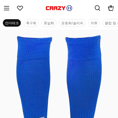
언더테크
축구화
풋살화
운동화/슬리퍼
의류
클럽 팀 
언더테크