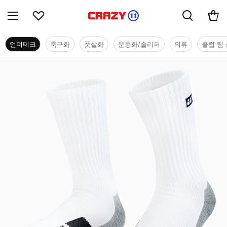
언더테크
축구화
풋살화
운동화/슬리퍼
의류
클럽 팀 
언더테크