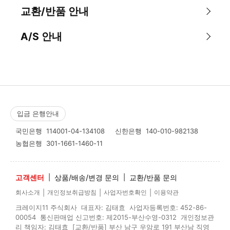
교환/반품 안내
A/S 안내
입금 은행안내
국민은행
114001-04-134108
신한은행
140-010-982138
농협은행
301-1661-1460-11
고객센터
|
상품/배송/변경 문의
|
교환/반품 문의
|
|
|
회사소개
개인정보취급방침
사업자번호확인
이용약관
크레이지11 주식회사 대표자: 김태효 사업자등록번호: 452-86-
00054 통신판매업 신고번호: 제2015-부산수영-0312 개인정보관
리 책임자: 김태효 [교환/반품] 부산 남구 우암로 191 부산남 직영