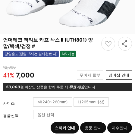
언더테크 액티브 카프 삭스 II (UTH801) 양
말/백색/검정 #
A/S 가능
당일출고(평일 15시전 결제완료 시)
가능
12,000
7,000
41%
무이자 할부
맴버십 안내
53,000
원 이상인 상품을 함께 주문 시
무료 배송
입니다.
M(240~260mm)
L(265mm이상)
사이즈
용품선택
스티커 안내
용품 안내
자수안내