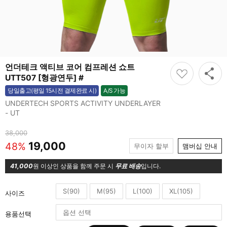
언더테크 액티브 코어 컴프레션 쇼트
UTT507 [형광연두] #
A/S 가능
당일출고(평일 15시전 결제완료 시)
가능
UNDERTECH SPORTS ACTIVITY UNDERLAYER
- UT
38,000
19,000
48%
무이자 할부
맴버십 안내
41,000
원 이상인 상품을 함께 주문 시
무료 배송
입니다.
S(90)
M(95)
L(100)
XL(105)
사이즈
용품선택