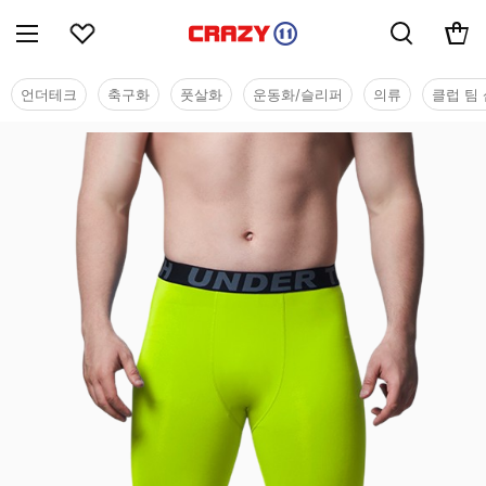
언더테크
축구화
풋살화
운동화/슬리퍼
의류
클럽 팀 
기능성웨어