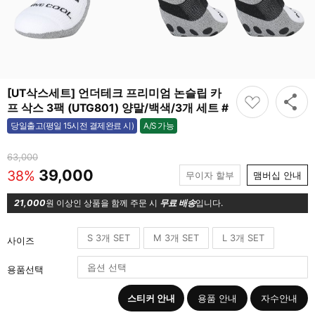
[UT삭스세트] 언더테크 프리미엄 논슬립 카
프 삭스 3팩 (UTG801) 양말/백색/3개 세트 #
A/S 가능
당일출고(평일 15시전 결제완료 시)
가능
63,000
39,000
38%
무이자 할부
맴버십 안내
21,000
원 이상인 상품을 함께 주문 시
무료 배송
입니다.
S 3개 SET
M 3개 SET
L 3개 SET
사이즈
용품선택
스티커 안내
용품 안내
자수안내