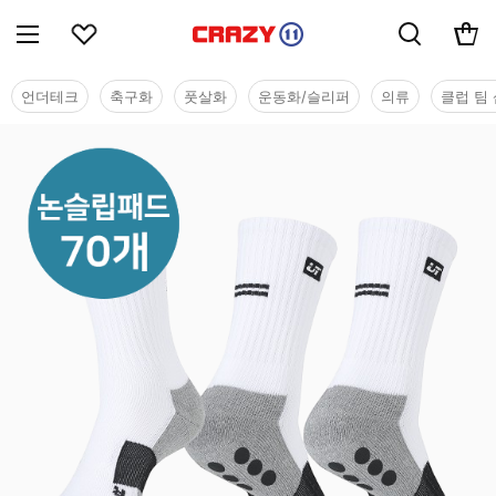
언더테크
축구화
풋살화
운동화/슬리퍼
의류
클럽 팀 
용품