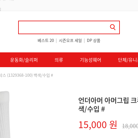
 쿠폰 지급
베스트 20
|
시즌오프 세일
|
DP 상품
운동화/슬리퍼
의류
기능성웨어
단체/유니
(1329368-100) 백색/수입 #
언더아머 아머그립 크루 
색/수입 #
15,000 원
18,00