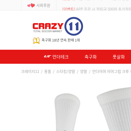
사회후원
[등급제]
회원가입 시 최대 2% 적립 및 할인
-->
축구화 18년 연속 판매 1위
언더테크
축구화
풋살화
크레이지11
/
용품
/
스타킹/양말
/
양말
/ 언더아머 아머그립 크루 삭스 