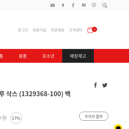
로그인
회원가입
주문배송
고객센터
0
폼
용품
유소년
매장재고
삭스 (1329368-100) 백
무이자 할부
0 원
17%