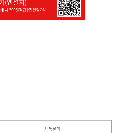
기(앱설치)
매 시 500원적립 [앱 알림ON]
상품문의