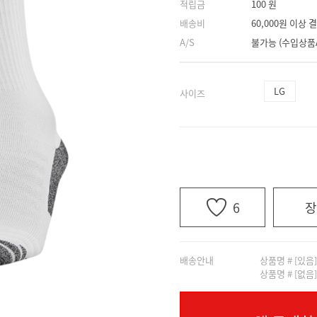
적립금
100 원
배송비
60,000원 이상
A/S
불가능 (수입상품
LG
사이즈
6
장
배송안내
상품명 # [있음
상품명 # [없음