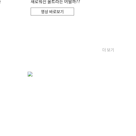
화
새로워진 울트라는 어떨까??
영상 바로보기
더 보기