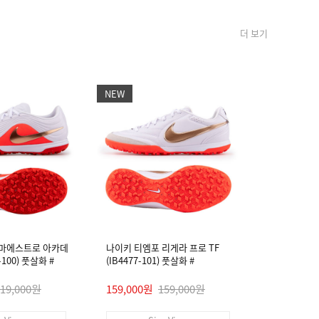
더 보기
NEW
NEW
 마에스트로 아카데
나이키 티엠포 리게라 프로 TF
나이키 티엠
4-100) 풋살화 #
(IB4477-101) 풋살화 #
미 FG/MG (I
119,000원
159,000원
159,000원
99,000원