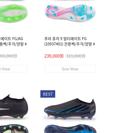
티메이트 FG/AG
푸마 퓨처 9 얼티메이트 FG
 전용쌕/주걱/양말 #
(10937401) 전용쌕/주걱/양말 #
269,000원
239,000원
319,000원
e View
Size View
BEST