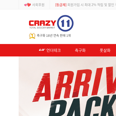
사회후원
[이벤트]
APP 주문 시 적립금 500원 추가적
-->
축구화 18년 연속 판매 1위
언더테크
축구화
풋살화