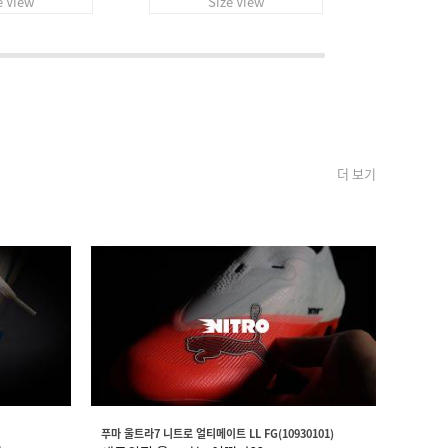
e View
Size View
S
더 보기
푸마 울트라7 니트로 얼티메이트 LL FG(10930101)