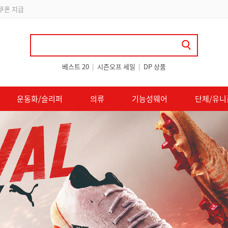
립
베스트 20
|
시즌오프 세일
|
DP 상품
운동화/슬리퍼
의류
기능성웨어
단체/유니