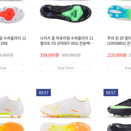
얼 수퍼플라이 11
나이키 줌 머큐리얼 수퍼플라이 11
푸마 킹 20 얼
100)
엘리트 FG (IF8507-001) 전용쌕/
(10938801)
인솔/주걱/양말 #
9,000원
359,000원
359,000원
219,000원
View
Size View
Siz
BEST
BEST