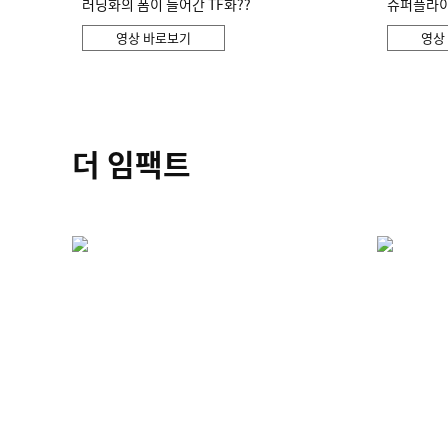
러닝화의 폼이 들어간 TF화??
슈퍼플라이 
영상 바로보기
영상
더 임팩트