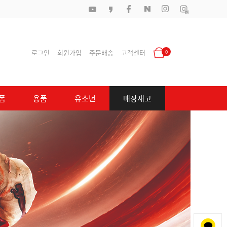
로그인
회원가입
주문배송
고객센터
0
폼
용품
유소년
매장재고