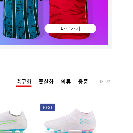
바 로 가 기
축구화
풋살화
의류
용품
더 보기
BEST