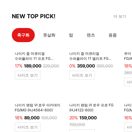
NEW TOP PICK!
더 보기
축구화
풋살화
탑
팬츠
용품
나이키 줌 머큐리얼
나이키 줌 머큐리얼
푸마
수퍼플라이 11 프로 FG
수퍼플라이 11 엘리트 FG
FG/
(IF8509-100)
(IF8507-001) 전용쌕/인솔/
주걱/
17%
189,000
229,000
0%
359,000
359,000
18%
주걱/양말 #
269
사이즈 보기
사이즈 보기
사
나이키 팬텀 VI 로우 아카데미
나이키 팬텀 VI 로우 프로 FG
나이
FG/MG (HJ4564-600)
(HJ4122-600)
FG/
18%
89,000
109,000
20%
159,000
16%
199,000
사이즈 보기
사