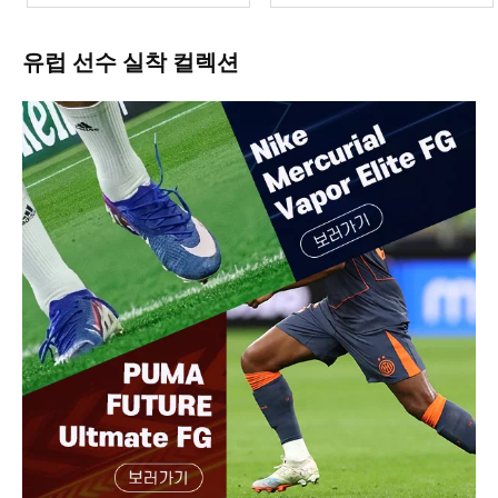
유럽 선수 실착 컬렉션