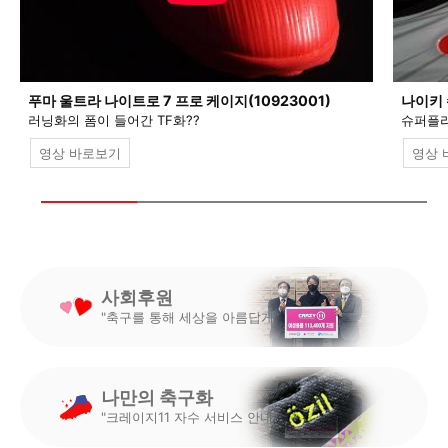
푸마 울트라 나이트로 7 프로 케이지(10923001)
나이키 
러닝화의 폼이 들어간 TF화??
슈퍼플라
영상 바로보기
영상 
사회후원
"축구를 통해 세상을 아름답게"
나만의 축구화
"크레이지11 자수 서비스 안내"