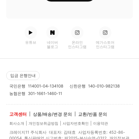
유튜브
네이버
온라인
메가스토어
블로그
인스타그램
인스타그램
입금 은행안내
국민은행
114001-04-134108
신한은행
140-010-982138
농협은행
301-1661-1460-11
고객센터
|
상품/배송/변경 문의
|
교환/반품 문의
|
|
|
회사소개
개인정보취급방침
사업자번호확인
이용약관
크레이지11 주식회사 대표자: 김태효 사업자등록번호: 452-86-
00054 통신판매업 신고번호: 제2015-부산수영-0312 개인정보관