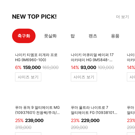
NEW TOP PICK!
더 보기
축구화
풋살화
탑
팬츠
용품
나이키 티엠포 리게라 프로
나이키 머큐리얼 베이퍼 17
나이
HG (IM6960-100)
아카데미 HG (IM5848-
아카데
600)
6%
159,000
169,000
14%
93,000
109,000
14%
사이즈 보기
사이즈 보기
사
푸마 퓨처 9 얼티메이트 MG
푸마 울트라 나이트로 7
푸마
(10937601) 전용쌕/주걱/
얼티메이트 FG (10938101)
얼티메
양말 #
전용쌕/주걱/양말 #
전용
25%
239,000
23%
229,000
23
319,000
299,000
299