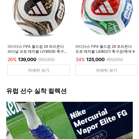
아디다스 FIFA 월드컵 26 트리온다
아디다스 FIFA 월드컵 26 트리온다
파이널 프로 매치볼 (JY8928) 축구공/
프로 매치볼 (JD8021) 축구공/백색 #
백색 #
26%
139,000
189,000
34%
125,000
189,000
자세히 보기
자세히 보기
유럽 선수 실착 컬렉션