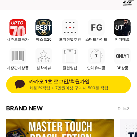
UP TO
F
G
UT
시즌오프특가
베스트20
포지션별추천
스터드가이드
언더테크
ONLY 1
매장판매상품
실착리뷰
클럽팀샵
단체유니폼
DP상품
카카오 1초 로그인/회원가입
회원1%적립 + 7만원이상 구매시 500원 적립
BRAND NEW
더 보기