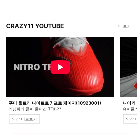
CRAZY11 YOUTUBE
더 보기
푸마 울트라 나이트로 7 프로 케이지(10923001)
나이키 
러닝화의 폼이 들어간 TF화??
슈퍼플라
영상 바로보기
영상 