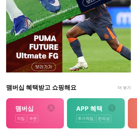
맴버십 혜택받고 쇼핑해요
더 보기
맴버십
APP 혜택
적립
쿠폰
추가적립
편의성