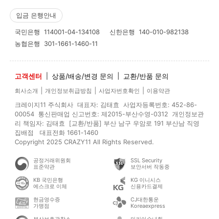
입금 은행안내
국민은행
114001-04-134108
신한은행
140-010-982138
농협은행
301-1661-1460-11
고객센터
|
상품/배송/변경 문의
|
교환/반품 문의
|
|
|
회사소개
개인정보취급방침
사업자번호확인
이용약관
크레이지11 주식회사 대표자: 김태효 사업자등록번호: 452-86-
00054 통신판매업 신고번호: 제2015-부산수영-0312 개인정보관
리 책임자: 김태효 [교환/반품] 부산 남구 우암로 191 부산남 직영
집배점 대표전화 1661-1460
Copyright 2025 CRAZY11 All Rights Reserved.
공정거래위원회
SSL Security
표준약관
보안서버 작동중
KB 국민은행
KG 이니시스
에스크로 이체
신용카드결제
현금영수증
CJ대한통운
가맹점
Koreaexpress