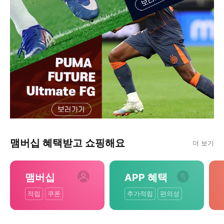
맴버십 혜택받고 쇼핑해요
더 보기
맴버십
APP 혜택
적립
쿠폰
추가적립
편의성