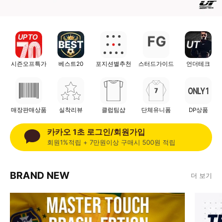
UP TO
F
G
UT
시즌오프특가
베스트20
포지션별추천
스터드가이드
언더테크
ONLY 1
매장판매상품
실착리뷰
클럽팀샵
단체유니폼
DP상품
카카오 1초 로그인/회원가입
회원1%적립 + 7만원이상 구매시 500원 적립
BRAND NEW
더 보기