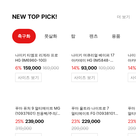
NEW TOP PICK!
더 보기
축구화
풋살화
탑
팬츠
용품
나이키 티엠포 리게라 프로
나이키 머큐리얼 베이퍼 17
나이
HG (IM6960-100)
아카데미 HG (IM5848-
아카데
600)
6%
159,000
169,000
14%
93,000
109,000
14%
사이즈 보기
사이즈 보기
사
푸마 퓨처 9 얼티메이트 MG
푸마 울트라 나이트로 7
푸마
(10937601) 전용쌕/주걱/
얼티메이트 FG (10938101)
얼티메
양말 #
전용쌕/주걱/양말 #
전용
25%
239,000
23%
229,000
23
319,000
299,000
299