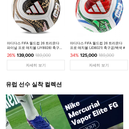
아디다스 FIFA 월드컵 26 트리온다
아디다스 FIFA 월드컵 26 트리온다
파이널 프로 매치볼 (JY8928) 축구공/
프로 매치볼 (JD8021) 축구공/백색 #
백색 #
26%
139,000
189,000
34%
125,000
189,000
자세히 보기
자세히 보기
유럽 선수 실착 컬렉션