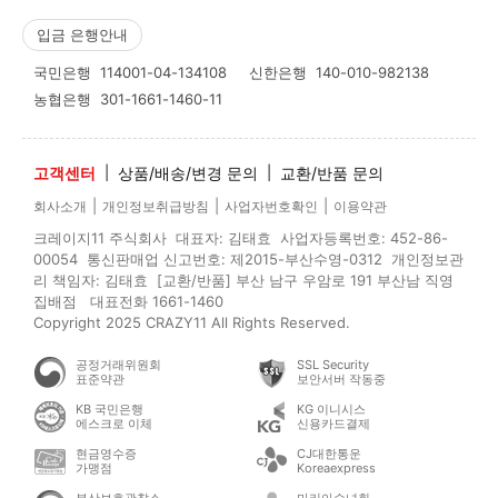
입금 은행안내
국민은행
114001-04-134108
신한은행
140-010-982138
농협은행
301-1661-1460-11
고객센터
|
상품/배송/변경 문의
|
교환/반품 문의
|
|
|
회사소개
개인정보취급방침
사업자번호확인
이용약관
크레이지11 주식회사 대표자: 김태효 사업자등록번호: 452-86-
00054 통신판매업 신고번호: 제2015-부산수영-0312 개인정보관
리 책임자: 김태효 [교환/반품] 부산 남구 우암로 191 부산남 직영
집배점 대표전화 1661-1460
Copyright 2025 CRAZY11 All Rights Reserved.
공정거래위원회
SSL Security
표준약관
보안서버 작동중
KB 국민은행
KG 이니시스
에스크로 이체
신용카드결제
현금영수증
CJ대한통운
가맹점
Koreaexpress