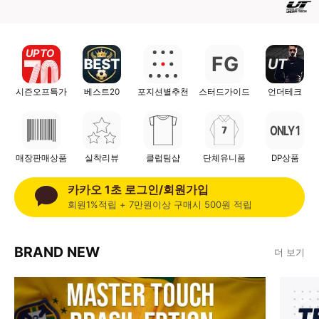
UP TO
F
G
UT
시즌오프특가
베스트20
포지션별추천
스터드가이드
언더테크
ONLY 1
매장판매상품
실착리뷰
클럽팀샵
단체유니폼
DP상품
카카오 1초 로그인/회원가입
회원1%적립 + 7만원이상 구매시 500원 적립
BRAND NEW
더 보기