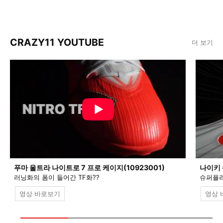
CRAZY11 YOUTUBE
더 보기
푸마 울트라 나이트로 7 프로 케이지(10923001)
나이키 
러닝화의 폼이 들어간 TF화??
슈퍼플라
영상 바로보기
영상 