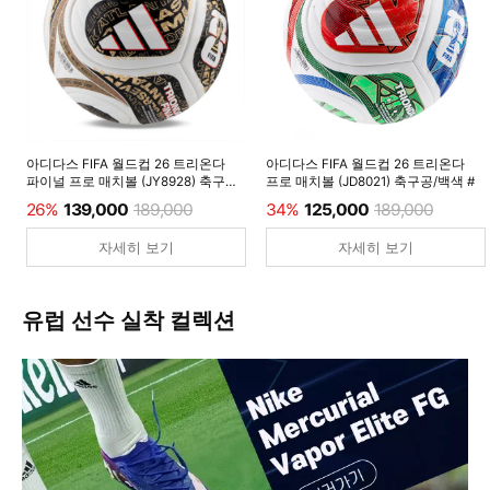
아디다스 FIFA 월드컵 26 트리온다
아디다스 FIFA 월드컵 26 트리온다
파이널 프로 매치볼 (JY8928) 축구공/
프로 매치볼 (JD8021) 축구공/백색 #
백색 #
26%
139,000
189,000
34%
125,000
189,000
자세히 보기
자세히 보기
유럽 선수 실착 컬렉션