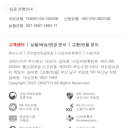
입금 은행안내
국민은행
114001-04-134108
신한은행
140-010-982138
농협은행
301-1661-1460-11
고객센터
|
상품/배송/변경 문의
|
교환/반품 문의
|
|
|
회사소개
개인정보취급방침
사업자번호확인
이용약관
크레이지11 주식회사 대표자: 김태효 사업자등록번호: 452-86-
00054 통신판매업 신고번호: 제2015-부산수영-0312 개인정보관
리 책임자: 김태효 [교환/반품] 부산 남구 우암로 191 부산남 직영
집배점 대표전화 1661-1460
Copyright 2025 CRAZY11 All Rights Reserved.
공정거래위원회
SSL Security
표준약관
보안서버 작동중
KB 국민은행
KG 이니시스
에스크로 이체
신용카드결제
현금영수증
CJ대한통운
가맹점
Koreaexpress