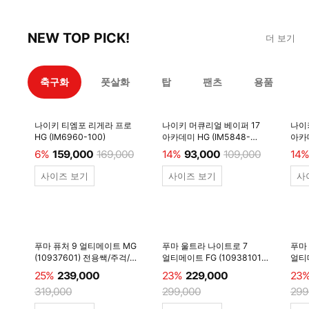
NEW TOP PICK!
더 보기
축구화
풋살화
탑
팬츠
용품
나이키 티엠포 리게라 프로
나이키 머큐리얼 베이퍼 17
나이
HG (IM6960-100)
아카데미 HG (IM5848-
아카데
600)
6%
159,000
169,000
14%
93,000
109,000
14%
사이즈 보기
사이즈 보기
사
푸마 퓨처 9 얼티메이트 MG
푸마 울트라 나이트로 7
푸마
(10937601) 전용쌕/주걱/
얼티메이트 FG (10938101)
얼티메
양말 #
전용쌕/주걱/양말 #
전용
25%
239,000
23%
229,000
23
319,000
299,000
299