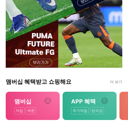
맴버십 혜택받고 쇼핑해요
더 보기
맴버십
APP 혜택
적립
쿠폰
추가적립
편의성