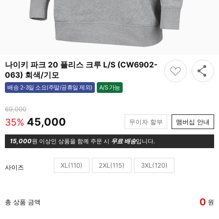
나이키 파크 20 플리스 크루 L/S (CW6902-
063) 회색/기모
A/S 가능
배송 2-3일 소요(주말/공휴일 제외)
가능
69,000
45,000
35%
무이자 할부
맴버십 안내
15,000
원 이상인 상품을 함께 주문 시
무료 배송
입니다.
XL(110)
2XL(115)
3XL(120)
사이즈
0
총 상품 금액
원