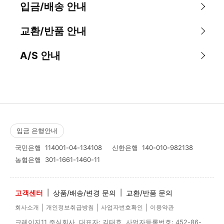
입금/배송 안내
교환/반품 안내
A/S 안내
입금 은행안내
국민은행
114001-04-134108
신한은행
140-010-982138
농협은행
301-1661-1460-11
고객센터
|
상품/배송/변경 문의
|
교환/반품 문의
|
|
|
회사소개
개인정보취급방침
사업자번호확인
이용약관
크레이지11 주식회사 대표자: 김태효 사업자등록번호: 452-86-