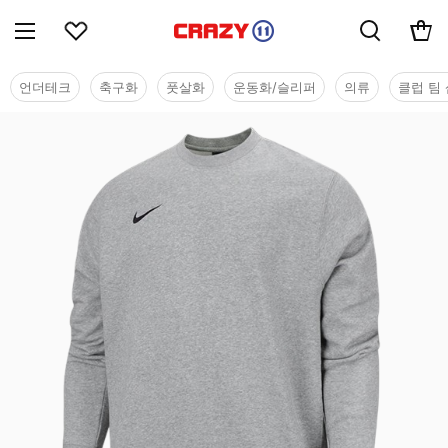
언더테크
축구화
풋살화
운동화/슬리퍼
의류
클럽 팀 
단체/유니폼