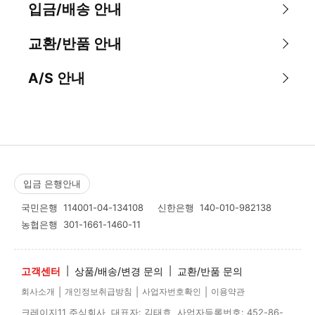
입금/배송 안내
교환/반품 안내
A/S 안내
입금 은행안내
국민은행
114001-04-134108
신한은행
140-010-982138
농협은행
301-1661-1460-11
고객센터
|
상품/배송/변경 문의
|
교환/반품 문의
|
|
|
회사소개
개인정보취급방침
사업자번호확인
이용약관
크레이지11 주식회사 대표자: 김태효 사업자등록번호: 452-86-