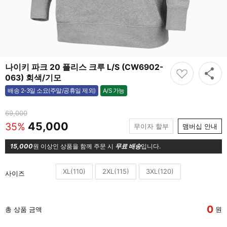
나이키 파크 20 플리스 크루 L/S (CW6902-
063) 회색/기모
A/S 가능
배송 2-3일 소요(주말/공휴일 제외)
가능
69,000
45,000
35%
무이자 할부
맴버십 안내
15,000
원 이상인 상품을 함께 주문 시
무료 배송
입니다.
XL(110)
2XL(115)
3XL(120)
사이즈
0
총 상품 금액
원