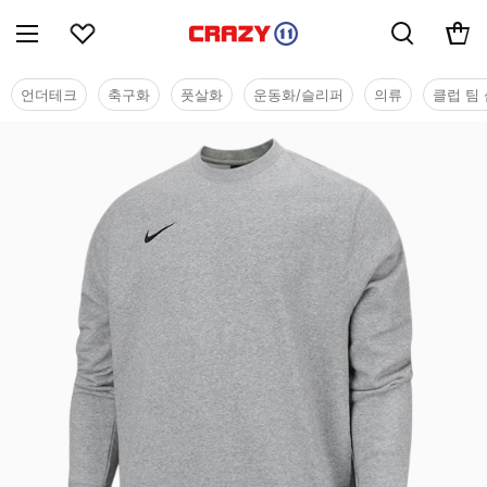
언더테크
축구화
풋살화
운동화/슬리퍼
의류
클럽 팀 
단체/유니폼