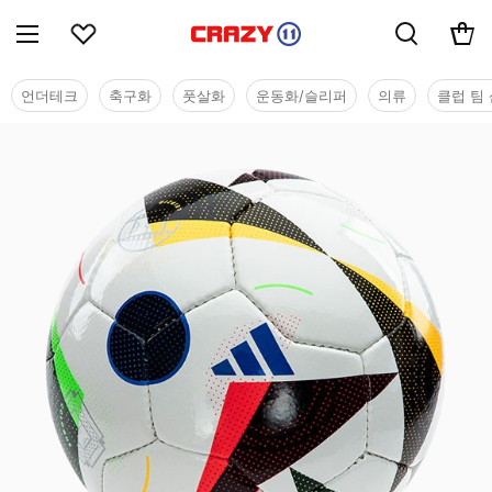
언더테크
축구화
풋살화
운동화/슬리퍼
의류
클럽 팀 
용품