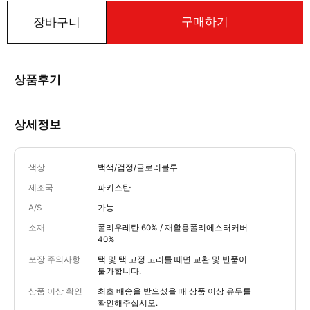
구매하기
장바구니
상품후기
상세정보
색상
백색/검정/글로리블루
제조국
파키스탄
A/S
가능
소재
폴리우레탄 60% / 재활용폴리에스터커버
40%
포장 주의사항
택 및 택 고정 고리를 떼면 교환 및 반품이
불가합니다.
상품 이상 확인
최초 배송을 받으셨을 때 상품 이상 유무를
확인해주십시오.