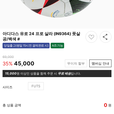
아디다스 유로 24 프로 살라 (IN9364) 풋살
공/백색 #
A/S 가능
당일출고(평일 15시전 결제완료 시)
가능
69,000
45,000
35%
무이자 할부
맴버십 안내
15,000
원 이상인 상품을 함께 주문 시
무료 배송
입니다.
FUTS
사이즈
0
총 상품 금액
원