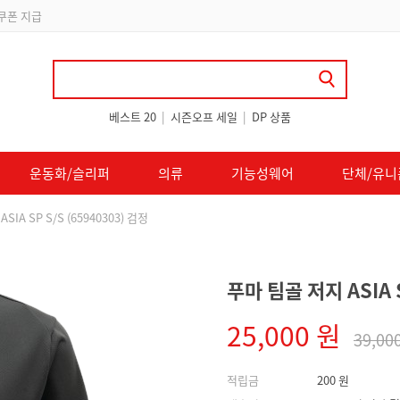
 쿠폰 지급
베스트 20
|
시즌오프 세일
|
DP 상품
운동화/슬리퍼
의류
기능성웨어
단체/유니
IA SP S/S (65940303) 검정
푸마 팀골 저지 ASIA S
25,000 원
39,00
적립금
200 원