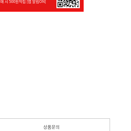
매 시 500원적립 [앱 알림ON]
상품문의