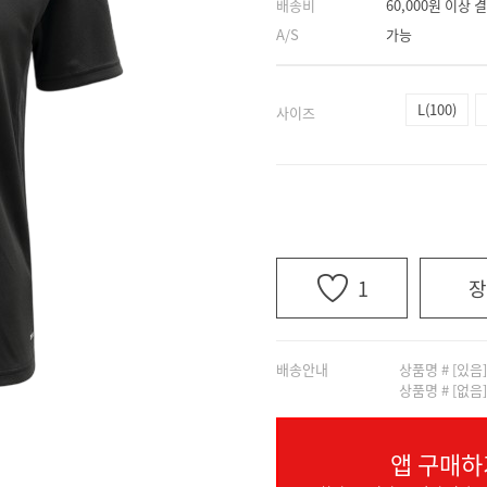
배송비
60,000원 이상
A/S
가능
L(100)
사이즈
1
장
배송안내
상품명 # [있음
상품명 # [없음
앱 구매하