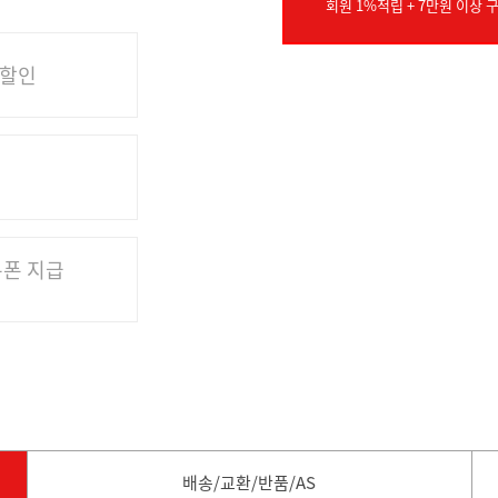
회원 1%적립 + 7만원 이상 구
 할인
쿠폰 지급
배송/교환/반품/AS