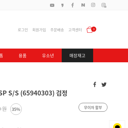
로그인
회원가입
주문배송
고객센터
0
폼
용품
유소년
매장재고
P S/S (65940303) 검정
무이자 할부
0 원
35%