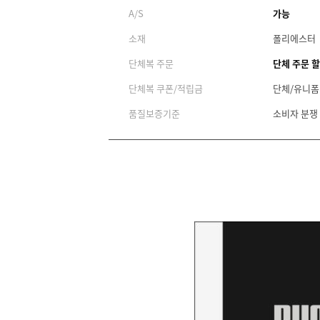
A/S
가능
소재
폴리에스터
단체복 주문
단체 주문 
단체복 쿠폰/적립금
단체/유니폼
품질보증기준
소비자 분쟁