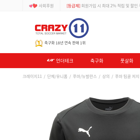
사회후원
[등급제]
회원가입 시 최대 2% 적립 및 할인
-->
축구화 18년 연속 판매 1위
언더테크
축구화
풋살화
크레이지11
/
단체/유니폼
/
푸마/뉴발란스
/
상의
/ 푸마 팀골 저지 AS