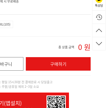
 결제 시 무료배송
톡상담
XL(105)
0
원
총 상품 금액
바구니
구매하기
]: 평일 15시30분 전 결제완료 시 당일출고
]: 주말/공휴일 제외 2~3일 소요
기(앱설치)