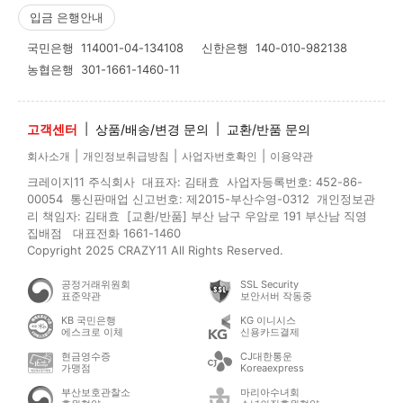
입금 은행안내
국민은행
114001-04-134108
신한은행
140-010-982138
농협은행
301-1661-1460-11
고객센터
|
상품/배송/변경 문의
|
교환/반품 문의
|
|
|
회사소개
개인정보취급방침
사업자번호확인
이용약관
크레이지11 주식회사 대표자: 김태효 사업자등록번호: 452-86-
00054 통신판매업 신고번호: 제2015-부산수영-0312 개인정보관
리 책임자: 김태효 [교환/반품] 부산 남구 우암로 191 부산남 직영
집배점 대표전화 1661-1460
Copyright 2025 CRAZY11 All Rights Reserved.
공정거래위원회
SSL Security
표준약관
보안서버 작동중
KB 국민은행
KG 이니시스
에스크로 이체
신용카드결제
현금영수증
CJ대한통운
가맹점
Koreaexpress
부산보호관찰소
마리아수녀회