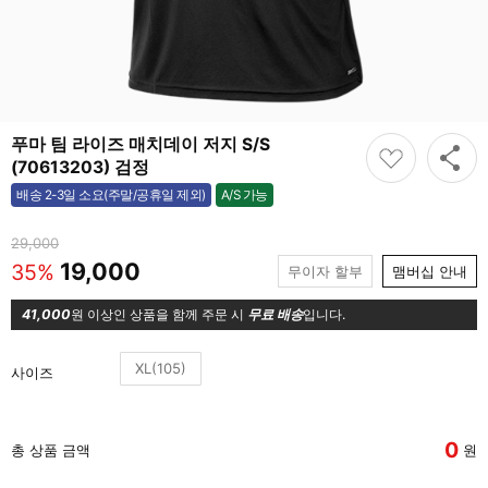
푸마 팀 라이즈 매치데이 저지 S/S
(70613203) 검정
A/S 가능
배송 2-3일 소요(주말/공휴일 제외)
가능
29,000
19,000
35%
무이자 할부
맴버십 안내
41,000
원 이상인 상품을 함께 주문 시
무료 배송
입니다.
XL(105)
사이즈
0
총 상품 금액
원