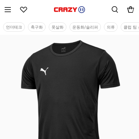
언더테크
축구화
풋살화
운동화/슬리퍼
의류
클럽 팀 
단체/유니폼