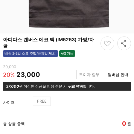
아디다스 캔버스 에코 백 (IM5253) 가방/차
콜
A/S 가능
배송 2-3일 소요(주말/공휴일 제외)
가능
29,000
23,000
20%
무이자 할부
맴버십 안내
37,000
원 이상인 상품을 함께 주문 시
무료 배송
입니다.
FREE
사이즈
0
총 상품 금액
원