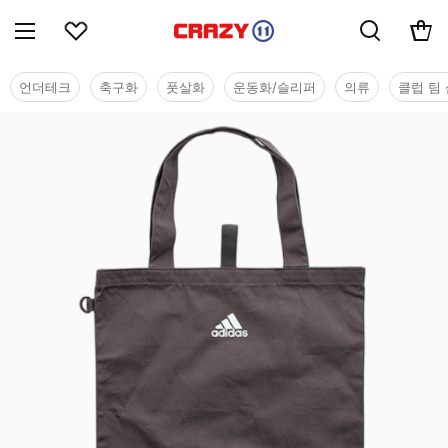
언더테크
축구화
풋살화
운동화/슬리퍼
의류
클럽 팀 
용품