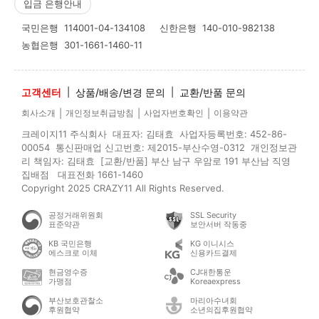
입금 은행안내
국민은행
114001-04-134108
신한은행
140-010-982138
농협은행
301-1661-1460-11
고객센터
|
상품/배송/변경 문의
|
교환/반품 문의
|
|
|
회사소개
개인정보취급방침
사업자번호확인
이용약관
크레이지11 주식회사 대표자: 김태효 사업자등록번호: 452-86-
00054 통신판매업 신고번호: 제2015-부산수영-0312 개인정보관
리 책임자: 김태효 [교환/반품] 부산 남구 우암로 191 부산남 직영
집배점 대표전화 1661-1460
Copyright 2025 CRAZY11 All Rights Reserved.
공정거래위원회
SSL Security
표준약관
보안서버 작동중
KB 국민은행
KG 이니시스
에스크로 이체
신용카드결제
현금영수증
CJ대한통운
가맹점
Koreaexpress
부산보호관찰소
마리아수녀회
후원협약
소년의집후원협약