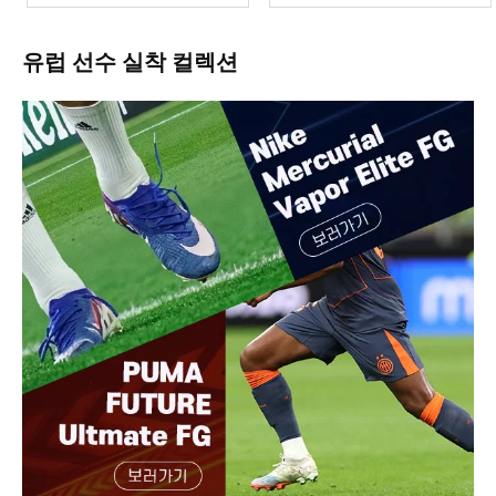
유럽 선수 실착 컬렉션