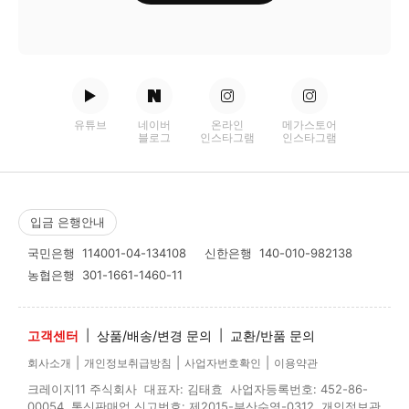
유튜브
네이버
온라인
메가스토어
블로그
인스타그램
인스타그램
입금 은행안내
국민은행
114001-04-134108
신한은행
140-010-982138
농협은행
301-1661-1460-11
고객센터
|
상품/배송/변경 문의
|
교환/반품 문의
|
|
|
회사소개
개인정보취급방침
사업자번호확인
이용약관
크레이지11 주식회사 대표자: 김태효 사업자등록번호: 452-86-
00054 통신판매업 신고번호: 제2015-부산수영-0312 개인정보관