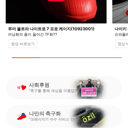
푸마 울트라 나이트로 7 프로 케이지(10923001)
나이키 
러닝화의 폼이 들어간 TF화??
슈퍼플라
영상 바로보기
영상 
사회후원
"축구를 통해 세상을 아름답게"
나만의 축구화
"크레이지11 자수 서비스 안내"