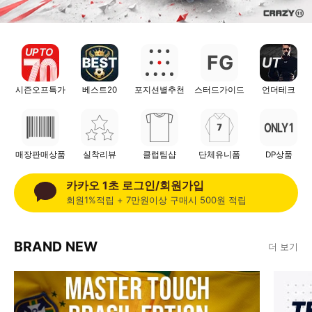
UP TO
G
UT
F
시즌오프특가
베스트20
포지션별추천
스터드가이드
언더테크
ONLY 1
매장판매상품
실착리뷰
클럽팀샵
단체유니폼
DP상품
카카오 1초 로그인/회원가입
회원1%적립 + 7만원이상 구매시 500원 적립
BRAND NEW
더 보기