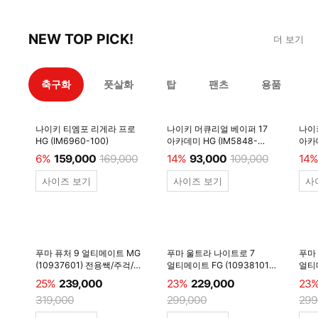
NEW TOP PICK!
더 보기
축구화
풋살화
탑
팬츠
용품
나이키 티엠포 리게라 프로
나이키 머큐리얼 베이퍼 17
나이
HG (IM6960-100)
아카데미 HG (IM5848-
아카데
600)
6%
159,000
169,000
14%
93,000
109,000
14%
사이즈 보기
사이즈 보기
사
푸마 퓨처 9 얼티메이트 MG
푸마 울트라 나이트로 7
푸마
(10937601) 전용쌕/주걱/
얼티메이트 FG (10938101)
얼티메
양말 #
전용쌕/주걱/양말 #
전용
25%
239,000
23%
229,000
23
319,000
299,000
299