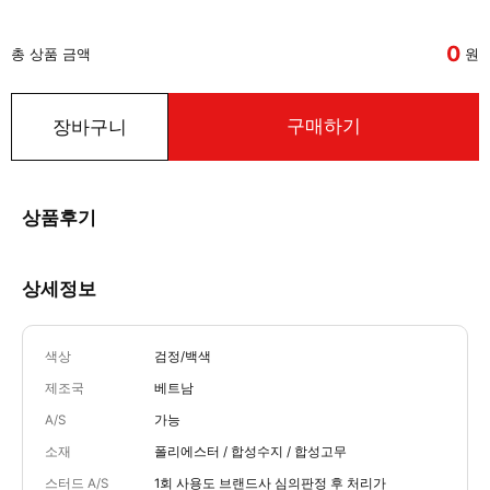
0
총 상품 금액
원
구매하기
장바구니
상품후기
상세정보
색상
검정/백색
제조국
베트남
A/S
가능
소재
폴리에스터 / 합성수지 / 합성고무
스터드 A/S
1회 사용도 브랜드사 심의판정 후 처리가