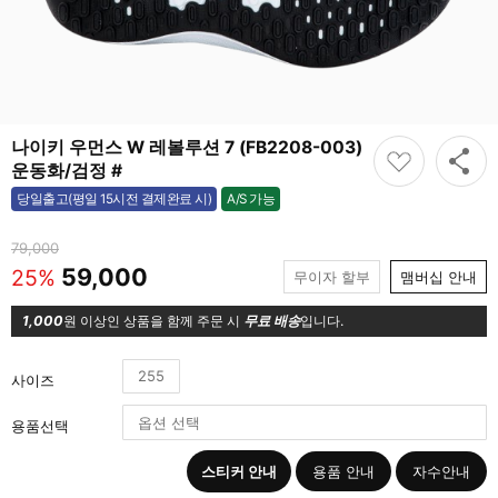
나이키 우먼스 W 레볼루션 7 (FB2208-003)
운동화/검정 #
A/S 가능
당일출고(평일 15시전 결제완료 시)
가능
79,000
59,000
25%
무이자 할부
맴버십 안내
1,000
원 이상인 상품을 함께 주문 시
무료 배송
입니다.
255
사이즈
용품선택
스티커 안내
용품 안내
자수안내