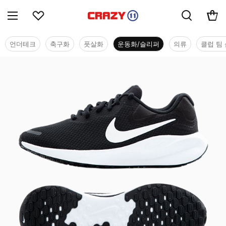
언더테크
축구화
풋살화
운동화/슬리퍼
의류
클럽 팀 
운동화/슬리퍼