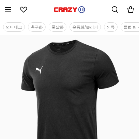
언더테크
축구화
풋살화
운동화/슬리퍼
의류
클럽 팀 
단체/유니폼