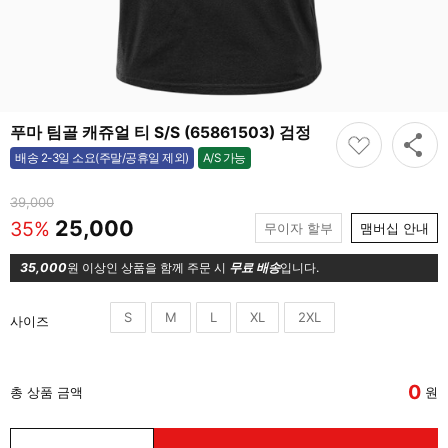
푸마 팀골 캐쥬얼 티 S/S (65861503) 검정
A/S 가능
배송 2-3일 소요(주말/공휴일 제외)
가능
39,000
25,000
35%
무이자 할부
맴버십 안내
35,000
원 이상인 상품을 함께 주문 시
무료 배송
입니다.
S
M
L
XL
2XL
사이즈
0
총 상품 금액
원