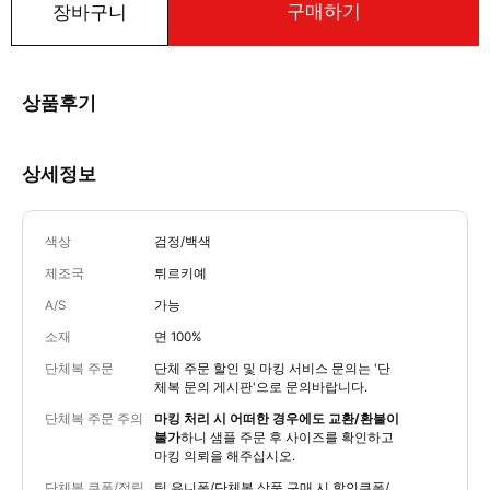
구매하기
장바구니
상품후기
상세정보
색상
검정/백색
제조국
튀르키예
A/S
가능
소재
면 100%
단체복 주문
단체 주문 할인 및 마킹 서비스 문의는
'단
체복 문의 게시판'
으로 문의바랍니다.
단체복 주문 주의
마킹 처리 시 어떠한 경우에도 교환/환불이
불가
하니 샘플 주문 후 사이즈를 확인하고
마킹 의뢰을 해주십시오.
단체복 쿠폰/적립
팀 유니폼/단체복 상품 구매 시 할인쿠폰/