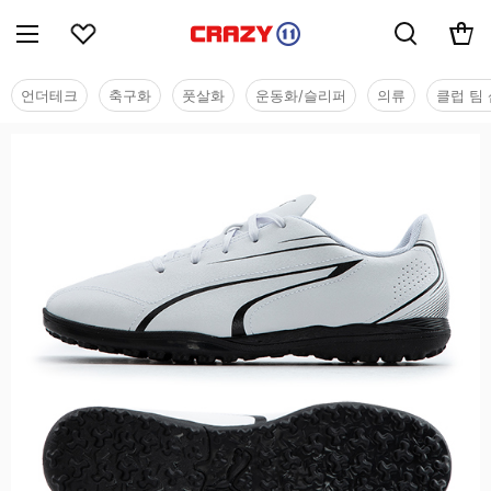
언더테크
축구화
풋살화
운동화/슬리퍼
의류
클럽 팀 
유소년