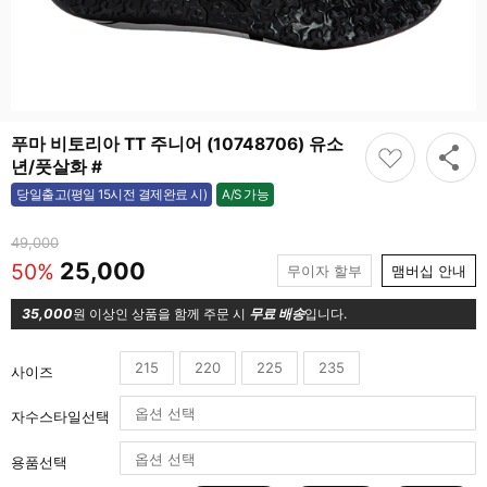
푸마 비토리아 TT 주니어 (10748706) 유소
년/풋살화 #
A/S 가능
당일출고(평일 15시전 결제완료 시)
가능
49,000
25,000
50%
무이자 할부
맴버십 안내
35,000
원 이상인 상품을 함께 주문 시
무료 배송
입니다.
215
220
225
235
사이즈
자수스타일선택
용품선택