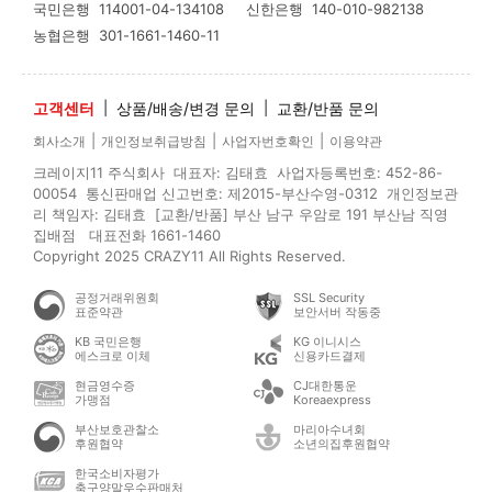
국민은행
114001-04-134108
신한은행
140-010-982138
농협은행
301-1661-1460-11
고객센터
|
상품/배송/변경 문의
|
교환/반품 문의
|
|
|
회사소개
개인정보취급방침
사업자번호확인
이용약관
크레이지11 주식회사 대표자: 김태효 사업자등록번호: 452-86-
00054 통신판매업 신고번호: 제2015-부산수영-0312 개인정보관
리 책임자: 김태효 [교환/반품] 부산 남구 우암로 191 부산남 직영
집배점 대표전화 1661-1460
Copyright 2025 CRAZY11 All Rights Reserved.
공정거래위원회
SSL Security
표준약관
보안서버 작동중
KB 국민은행
KG 이니시스
에스크로 이체
신용카드결제
현금영수증
CJ대한통운
가맹점
Koreaexpress
부산보호관찰소
마리아수녀회
후원협약
소년의집후원협약
한국소비자평가
축구양말우수판매처