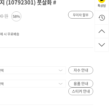
 (10792301) 풋살화 #
톡상담
무이자 할부
00 원
58%
 결제 시 무료배송
자수 안내
용품 안내
스티커 안내