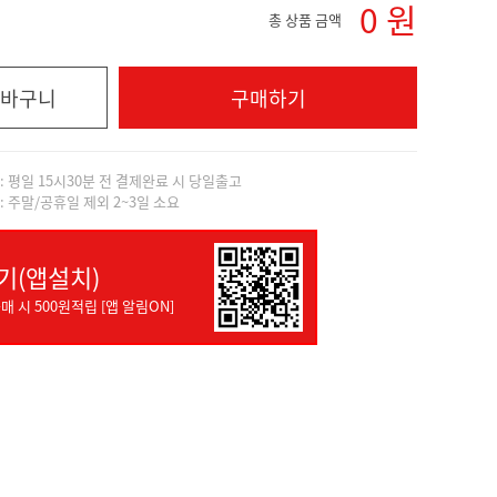
0
원
총 상품 금액
바구니
구매하기
]: 평일 15시30분 전 결제완료 시 당일출고
]: 주말/공휴일 제외 2~3일 소요
기(앱설치)
매 시 500원적립 [앱 알림ON]