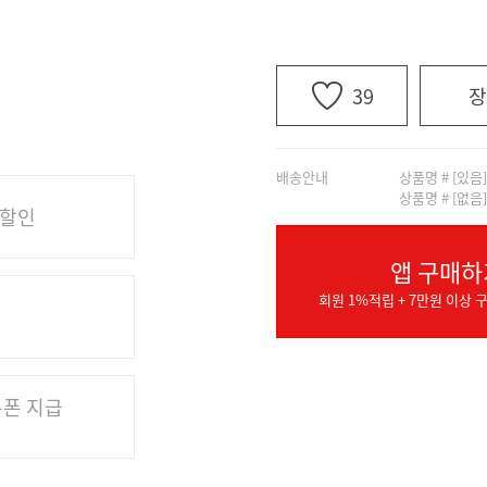
39
장
배송안내
상품명 # [있음
상품명 # [없음
 할인
앱 구매하
회원 1%적립 + 7만원 이상 구
쿠폰 지급