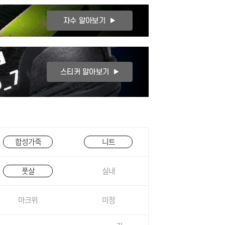
합성가죽
니트
풋살
실내
마크위
미정