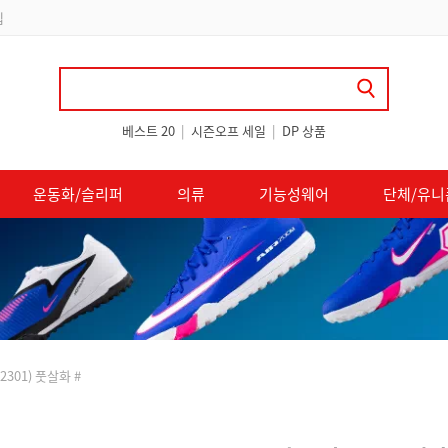
 쿠폰 지급
베스트 20
|
시즌오프 세일
|
DP 상품
운동화/슬리퍼
의류
기능성웨어
단체/유니
2301) 풋살화 #