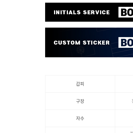
갑피
구장
자수