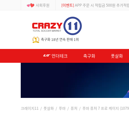
사회후원
[등급제]
회원가입 시 최대 2% 적립 및 할인
-->
축구화 18년 연속 판매 1위
언더테크
축구화
풋살화
크레이지11
/
풋살화
/
푸마
/
퓨처
/ 푸마 퓨처 7 프로 케이지 (1079