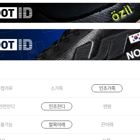
캥거루
소가죽
인조가죽
천연잔디
인조잔디
맨땅
불가능
발목아래
끈아래