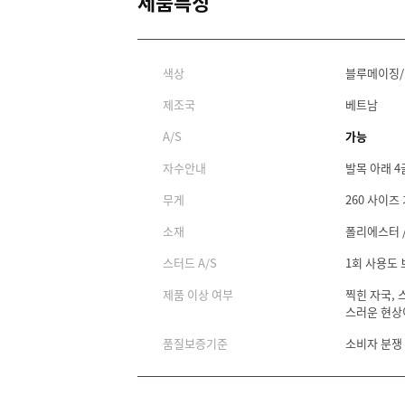
제품특징
색상
블루메이징
제조국
베트남
A/S
가능
자수안내
발목 아래 4
무게
260 사이즈 
소재
폴리에스터 /
스터드 A/S
1회 사용도
제품 이상 여부
찍힌 자국, 
스러운 현상
품질보증기준
소비자 분쟁