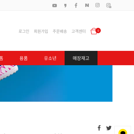
로그인
회원가입
주문배송
고객센터
0
폼
용품
유소년
매장재고