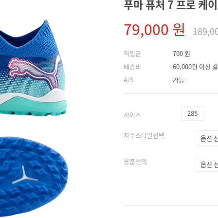
푸마 퓨처 7 프로 케이지
79,000 원
189,0
적립금
700 원
배송비
60,000원 이상
A/S
가능
285
사이즈
자수스타일선택
용품선택