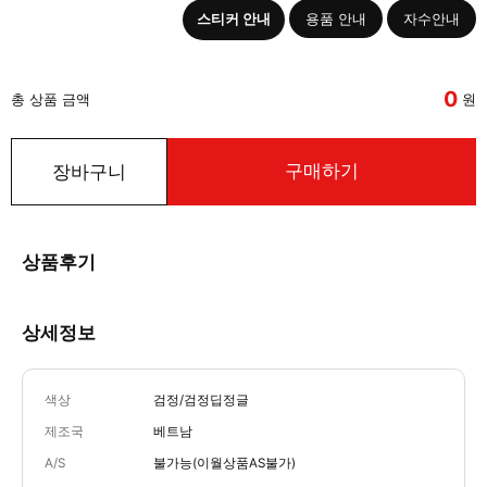
스티커 안내
용품 안내
자수안내
0
총 상품 금액
원
구매하기
장바구니
상품후기
상세정보
색상
검정/검정딥정글
제조국
베트남
A/S
불가능(이월상품AS불가)