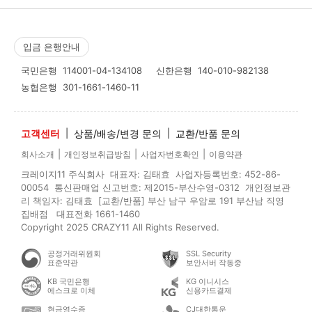
입금 은행안내
국민은행
114001-04-134108
신한은행
140-010-982138
농협은행
301-1661-1460-11
고객센터
|
상품/배송/변경 문의
|
교환/반품 문의
|
|
|
회사소개
개인정보취급방침
사업자번호확인
이용약관
크레이지11 주식회사 대표자: 김태효 사업자등록번호: 452-86-
00054 통신판매업 신고번호: 제2015-부산수영-0312 개인정보관
리 책임자: 김태효 [교환/반품] 부산 남구 우암로 191 부산남 직영
집배점 대표전화 1661-1460
Copyright 2025 CRAZY11 All Rights Reserved.
공정거래위원회
SSL Security
표준약관
보안서버 작동중
KB 국민은행
KG 이니시스
에스크로 이체
신용카드결제
현금영수증
CJ대한통운