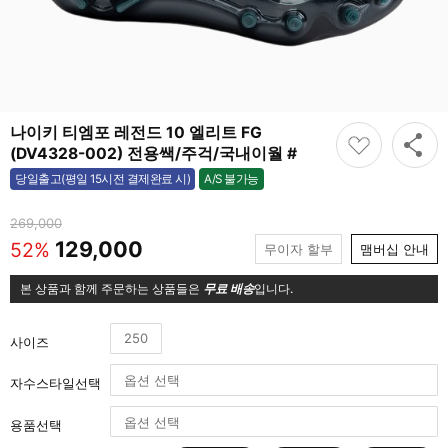
나이키 티엠포 레전드 10 엘리트 FG
(DV4328-002) 전용쌕/주걱/국내이월 #
A/S 불가능
당일출고(평일 15시전 결제완료 시)
불가능
269,000
129,000
52%
무이자 할부
맴버십 안내
본 상품과 함께 주문하는 상품들은
무료 배송
입니다.
250
사이즈
자수스타일선택
용품선택