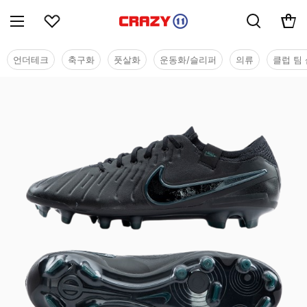
언더테크
축구화
풋살화
운동화/슬리퍼
의류
클럽 팀 
시즌오프 세일 - 축구화