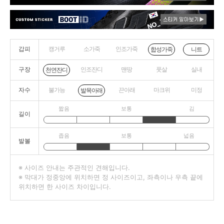
갑피
캥거루
소가죽
인조가죽
니트
합성가죽
구장
인조잔디
맨땅
풋살
실내
천연잔디
자수
불가능
끈아래
마크위
미정
발목아래
짧음
보통
김
길이
좁음
보통
넓음
발볼
※ 사이즈 안내는 주관적인 견해입니다.
※ 막대가 정중앙에 위치하면 정 사이즈이고, 좌측이나 우측 끝에
위치하면 한 사이즈 차이입니다.